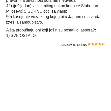
pravom na privatnost polarnih medveda;
49) (još jedan) veliki miting nakon koga će Slobodan
Milošević SIGURNO otići sa vlasti;
50) kašnjenje voza zbog kojeg bi u Japanu cela vlada
izvršila samoubistvo.
A šta propuštaju oni koji još nisu postali dijaspora?:
1) SVE OSTALO.
GLASOVA:
15
, OCENA: