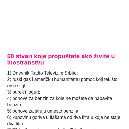
50 stvari koje propuštate ako živite u
inostranstvu
1) Dnevnik Radio Televizije Srbije;
2) ruski gas i američku humanitarnu pomoc koji tek što
nisu stigli;
3) burek i jogurt;
4) bonove za benzin za koje ne možete da nabavite
benzin;
5) bonove za struju umesto penzija;
6) kupovinu goriva u flašama od dva litra u koje ne staje
dva litra;