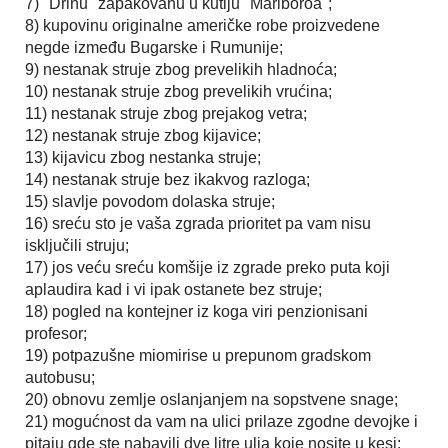
7) "Drinu" zapakovanu u kutiju "Marlboroa";
8) kupovinu originalne američke robe proizvedene
negde između Bugarske i Rumunije;
9) nestanak struje zbog prevelikih hladnoća;
10) nestanak struje zbog prevelikih vrućina;
11) nestanak struje zbog prejakog vetra;
12) nestanak struje zbog kijavice;
13) kijavicu zbog nestanka struje;
14) nestanak struje bez ikakvog razloga;
15) slavlje povodom dolaska struje;
16) sreću sto je vaša zgrada prioritet pa vam nisu
isključili struju;
17) jos veću sreću komšije iz zgrade preko puta koji
aplaudira kad i vi ipak ostanete bez struje;
18) pogled na kontejner iz koga viri penzionisani
profesor;
19) potpazušne miomirise u prepunom gradskom
autobusu;
20) obnovu zemlje oslanjanjem na sopstvene snage;
21) mogućnost da vam na ulici prilaze zgodne devojke i
pitaju gde ste nabavili dve litre ulja koje nosite u kesi;