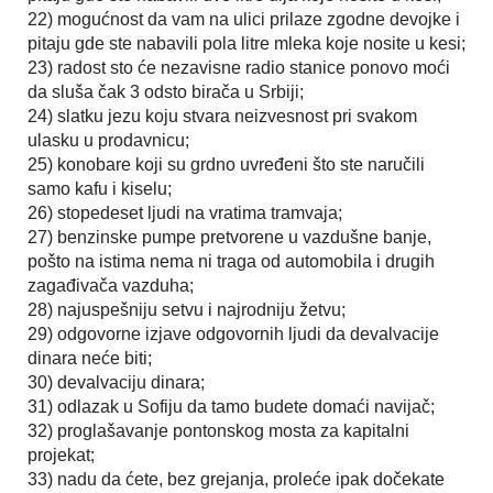
22) mogućnost da vam na ulici prilaze zgodne devojke i
pitaju gde ste nabavili pola litre mleka koje nosite u kesi;
23) radost sto će nezavisne radio stanice ponovo moći
da sluša čak 3 odsto birača u Srbiji;
24) slatku jezu koju stvara neizvesnost pri svakom
ulasku u prodavnicu;
25) konobare koji su grdno uvređeni što ste naručili
samo kafu i kiselu;
26) stopedeset ljudi na vratima tramvaja;
27) benzinske pumpe pretvorene u vazdušne banje,
pošto na istima nema ni traga od automobila i drugih
zagađivača vazduha;
28) najuspešniju setvu i najrodniju žetvu;
29) odgovorne izjave odgovornih ljudi da devalvacije
dinara neće biti;
30) devalvaciju dinara;
31) odlazak u Sofiju da tamo budete domaći navijač;
32) proglašavanje pontonskog mosta za kapitalni
projekat;
33) nadu da ćete, bez grejanja, proleće ipak dočekate