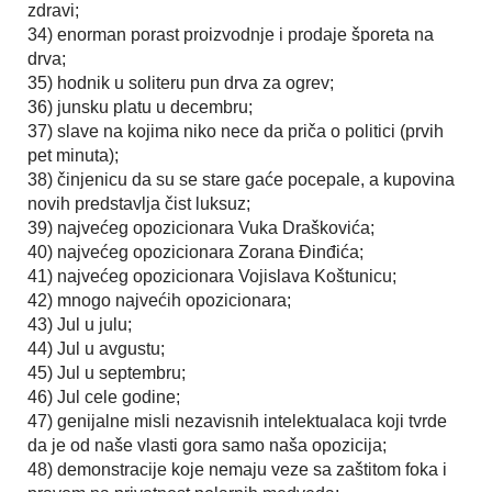
zdravi;
34) enorman porast proizvodnje i prodaje šporeta na
drva;
35) hodnik u soliteru pun drva za ogrev;
36) junsku platu u decembru;
37) slave na kojima niko nece da priča o politici (prvih
pet minuta);
38) činjenicu da su se stare gaće pocepale, a kupovina
novih predstavlja čist luksuz;
39) najvećeg opozicionara Vuka Draškovića;
40) najvećeg opozicionara Zorana Đinđića;
41) najvećeg opozicionara Vojislava Koštunicu;
42) mnogo najvećih opozicionara;
43) Jul u julu;
44) Jul u avgustu;
45) Jul u septembru;
46) Jul cele godine;
47) genijalne misli nezavisnih intelektualaca koji tvrde
da je od naše vlasti gora samo naša opozicija;
48) demonstracije koje nemaju veze sa zaštitom foka i