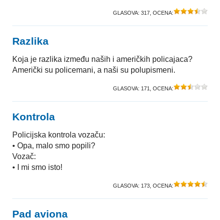
GLASOVA:
317
, OCENA:
Razlika
Koja je razlika između naših i američkih policajaca?
Američki su policemani, a naši su polupismeni.
GLASOVA:
171
, OCENA:
Kontrola
Policijska kontrola vozaču:
• Opa, malo smo popili?
Vozač:
• I mi smo isto!
GLASOVA:
173
, OCENA:
Pad aviona