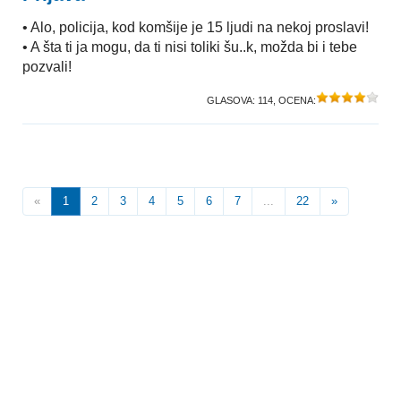
• Alo, policija, kod komšije je 15 ljudi na nekoj proslavi!
• A šta ti ja mogu, da ti nisi toliki šu..k, možda bi i tebe
pozvali!
GLASOVA:
114
, OCENA:
«
1
2
3
4
5
6
7
...
22
»