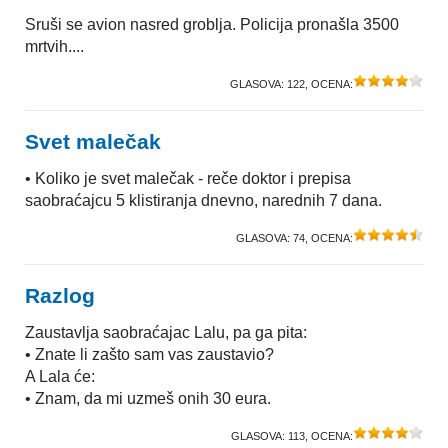
Sruši se avion nasred groblja. Policija pronašla 3500
mrtvih....
GLASOVA:
122
, OCENA:
Svet malečak
• Koliko je svet malečak - reče doktor i prepisa
saobraćajcu 5 klistiranja dnevno, narednih 7 dana.
GLASOVA:
74
, OCENA:
Razlog
Zaustavlja saobraćajac Lalu, pa ga pita:
• Znate li zašto sam vas zaustavio?
A Lala će:
• Znam, da mi uzmeš onih 30 eura.
GLASOVA:
113
, OCENA: