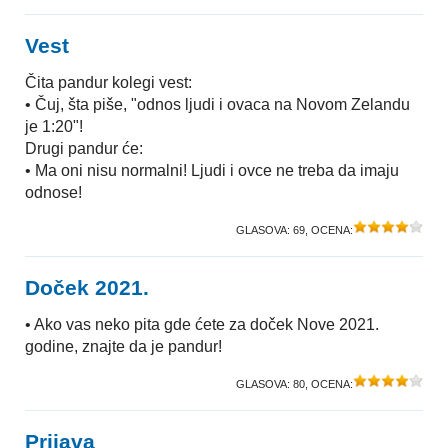
Vest
Čita pandur kolegi vest:
• Čuj, šta piše, "odnos ljudi i ovaca na Novom Zelandu
je 1:20"!
Drugi pandur će:
• Ma oni nisu normalni! Ljudi i ovce ne treba da imaju
odnose!
GLASOVA:
69
, OCENA:
Doček 2021.
• Ako vas neko pita gde ćete za doček Nove 2021.
godine, znajte da je pandur!
GLASOVA:
80
, OCENA:
Prijava