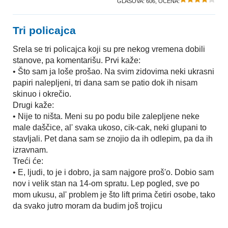
GLASOVA:
606
, OCENA:
Tri policajca
Srela se tri policajca koji su pre nekog vremena dobili
stanove, pa komentarišu. Prvi kaže:
• Što sam ja loše prošao. Na svim zidovima neki ukrasni
papiri nalepljeni, tri dana sam se patio dok ih nisam
skinuo i okrečio.
Drugi kaže:
• Nije to ništa. Meni su po podu bile zalepljene neke
male daščice, al' svaka ukoso, cik-cak, neki glupani to
stavljali. Pet dana sam se znojio da ih odlepim, pa da ih
izravnam.
Treći će:
• E, ljudi, to je i dobro, ja sam najgore proš'o. Dobio sam
nov i velik stan na 14-om spratu. Lep pogled, sve po
mom ukusu, al' problem je što lift prima četiri osobe, tako
da svako jutro moram da budim još trojicu