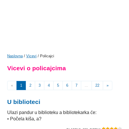
Naslovna
/
Vicevi
/ Policajci
Vicevi o policajcima
«
1
2
3
4
5
6
7
...
22
»
U biblioteci
Ulazi pandur u biblioteku a bibliotekarka će:
• Počela kiša, a?