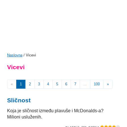
Naslovna
/ Vicevi
Vicevi
«
1
2
3
4
5
6
7
...
100
»
Sličnost
Koja je sličnost između plavuše i McDonalds-a?
Milioni usluženih.