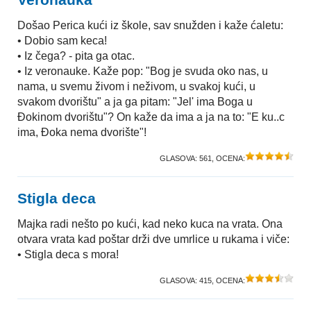
Došao Perica kući iz škole, sav snužden i kaže ćaletu:
• Dobio sam keca!
• Iz čega? - pita ga otac.
• Iz veronauke. Kaže pop: "Bog je svuda oko nas, u
nama, u svemu živom i neživom, u svakoj kući, u
svakom dvorištu" a ja ga pitam: "Jel' ima Boga u
Ðokinom dvorištu"? On kaže da ima a ja na to: "E ku..c
ima, Ðoka nema dvorište"!
GLASOVA:
561
, OCENA:
Stigla deca
Majka radi nešto po kući, kad neko kuca na vrata. Ona
otvara vrata kad poštar drži dve umrlice u rukama i viče:
• Stigla deca s mora!
GLASOVA:
415
, OCENA: