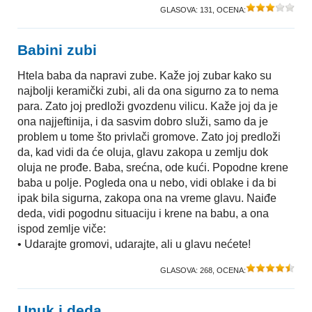
GLASOVA:
131
, OCENA:
Babini zubi
Htela baba da napravi zube. Kaže joj zubar kako su
najbolji keramički zubi, ali da ona sigurno za to nema
para. Zato joj predloži gvozdenu vilicu. Kaže joj da je
ona najjeftinija, i da sasvim dobro služi, samo da je
problem u tome što privlači gromove. Zato joj predloži
da, kad vidi da će oluja, glavu zakopa u zemlju dok
oluja ne prođe. Baba, srećna, ode kući. Popodne krene
baba u polje. Pogleda ona u nebo, vidi oblake i da bi
ipak bila sigurna, zakopa ona na vreme glavu. Naiđe
deda, vidi pogodnu situaciju i krene na babu, a ona
ispod zemlje viče:
• Udarajte gromovi, udarajte, ali u glavu nećete!
GLASOVA:
268
, OCENA:
Unuk i deda