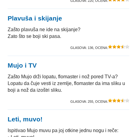
GLASOVA:
220
, OCENA:
Plavuša i skijanje
Zašto plavuša ne ide na skijanje?
Zato što se boji ski pasa.
GLASOVA:
136
, OCENA:
Mujo i TV
Zašto Mujo drži lopatu, flomaster i nož pored TV-a?
Lopatu da čuje vesti iz zemlje, flomaster da ima sliku u
boji a nož da izoštri sliku.
GLASOVA:
255
, OCENA:
Leti, muvo!
Ispitivao Mujo muvu pa joj otkine jednu nogu i reče: