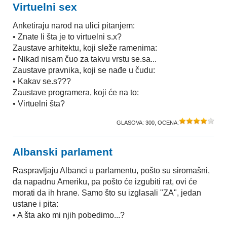
Virtuelni sex
Anketiraju narod na ulici pitanjem:
• Znate li šta je to virtuelni s.x?
Zaustave arhitektu, koji sleže ramenima:
• Nikad nisam čuo za takvu vrstu se.sa...
Zaustave pravnika, koji se nađe u čudu:
• Kakav se.s???
Zaustave programera, koji će na to:
• Virtuelni šta?
GLASOVA:
300
, OCENA:
Albanski parlament
Raspravljaju Albanci u parlamentu, pošto su siromašni,
da napadnu Ameriku, pa pošto će izgubiti rat, ovi će
morati da ih hrane. Samo što su izglasali "ZA", jedan
ustane i pita:
• A šta ako mi njih pobedimo...?