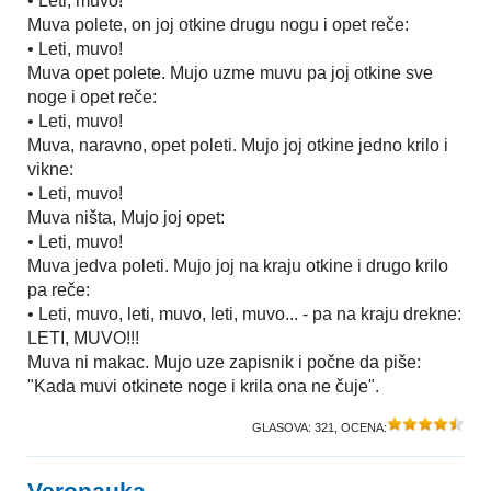
• Leti, muvo!
Muva polete, on joj otkine drugu nogu i opet reče:
• Leti, muvo!
Muva opet polete. Mujo uzme muvu pa joj otkine sve
noge i opet reče:
• Leti, muvo!
Muva, naravno, opet poleti. Mujo joj otkine jedno krilo i
vikne:
• Leti, muvo!
Muva ništa, Mujo joj opet:
• Leti, muvo!
Muva jedva poleti. Mujo joj na kraju otkine i drugo krilo
pa reče:
• Leti, muvo, leti, muvo, leti, muvo... - pa na kraju drekne:
LETI, MUVO!!!
Muva ni makac. Mujo uze zapisnik i počne da piše:
"Kada muvi otkinete noge i krila ona ne čuje".
GLASOVA:
321
, OCENA:
Veronauka