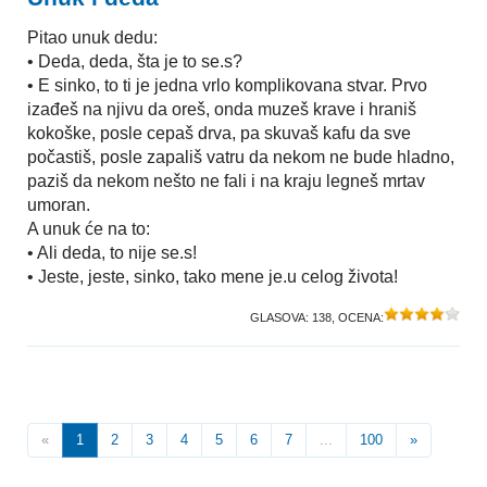
Pitao unuk dedu:
• Deda, deda, šta je to se.s?
• E sinko, to ti je jedna vrlo komplikovana stvar. Prvo
izađeš na njivu da oreš, onda muzeš krave i hraniš
kokoške, posle cepaš drva, pa skuvaš kafu da sve
počastiš, posle zapališ vatru da nekom ne bude hladno,
paziš da nekom nešto ne fali i na kraju legneš mrtav
umoran.
A unuk će na to:
• Ali deda, to nije se.s!
• Jeste, jeste, sinko, tako mene je.u celog života!
GLASOVA:
138
, OCENA:
«
1
2
3
4
5
6
7
...
100
»