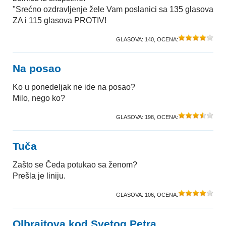
"Srećno ozdravljenje žele Vam poslanici sa 135 glasova
ZA i 115 glasova PROTIV!
GLASOVA:
140
, OCENA:
Na posao
Ko u ponedeljak ne ide na posao?
Milo, nego ko?
GLASOVA:
198
, OCENA:
Tuča
Zašto se Čeda potukao sa ženom?
Prešla je liniju.
GLASOVA:
106
, OCENA:
Olbrajtova kod Svetog Petra