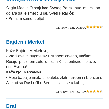
Stigla Medlin Olbrajt kod Svetog Petra i nudi mu milion
dolara da je smesti u raj. Sveti Petar će:
• Primam samo rublje!
GLASOVA:
121
, OCENA:
Bajden i Merkel
Kaže Bajden Merkelovoj:
• Vidiš ova tri dugmeta? Pritisnem crveno, uništim
Rusiju, pritisnem žuto, uništim Kinu, pritisnem plavo,
ode Evropa!
Kaže njoj Merkelova:
• Moja baba je imala tri toaleta: zlatni, srebrni i bronzani.
Ali kad su Rusi ušli u Berlin, usr..a se u kuhinji!
GLASOVA:
124
, OCENA:
Brat