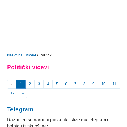
Naslovna
/
Vicevi
/ Politički
Politički vicevi
«
1
2
3
4
5
6
7
8
9
10
11
12
»
Telegram
Razboleo se narodni poslanik i stiže mu telegram u
bolnicu iz skupštine: