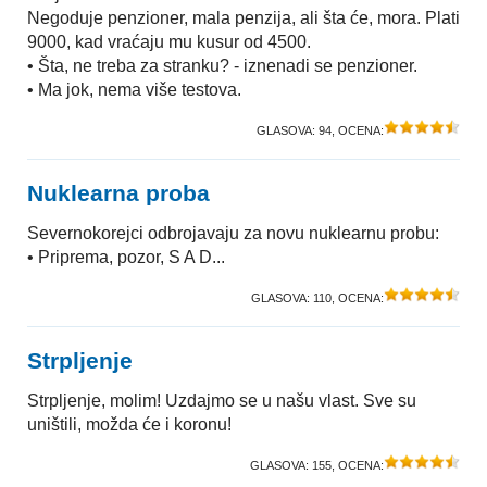
Negoduje penzioner, mala penzija, ali šta će, mora. Plati
9000, kad vraćaju mu kusur od 4500.
• Šta, ne treba za stranku? - iznenadi se penzioner.
• Ma jok, nema više testova.
GLASOVA:
94
, OCENA:
Nuklearna proba
Severnokorejci odbrojavaju za novu nuklearnu probu:
• Priprema, pozor, S A D...
GLASOVA:
110
, OCENA:
Strpljenje
Strpljenje, molim! Uzdajmo se u našu vlast. Sve su
uništili, možda će i koronu!
GLASOVA:
155
, OCENA: