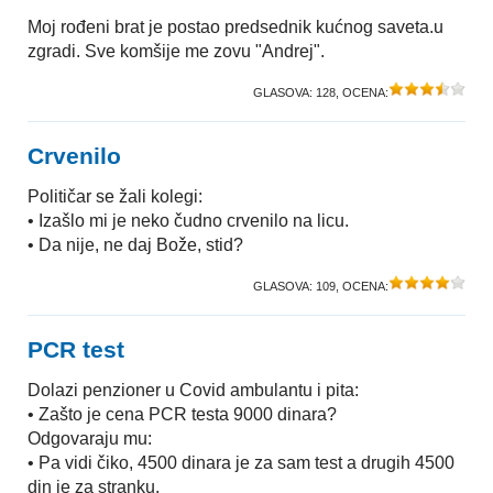
Moj rođeni brat je postao predsednik kućnog saveta.u
zgradi. Sve komšije me zovu "Andrej".
GLASOVA:
128
, OCENA:
Crvenilo
Političar se žali kolegi:
• Izašlo mi je neko čudno crvenilo na licu.
• Da nije, ne daj Bože, stid?
GLASOVA:
109
, OCENA:
PCR test
Dolazi penzioner u Covid ambulantu i pita:
• Zašto je cena PCR testa 9000 dinara?
Odgovaraju mu:
• Pa vidi čiko, 4500 dinara je za sam test a drugih 4500
din je za stranku.