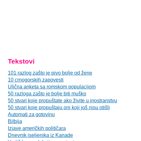
Tekstovi
101 razlog zašto je pivo bolje od žene
10 crnogorskih zapovesti
Ulična anketa sa romskom populacijom
50 razloga zašto je bolje biti muško
50 stvari koje propuštate ako živite u inostranstvu
50 stvari koje propuštaju oni koji još nisu otišli
Automati za gotovinu
Bilbija
Izjave američkih političara
Dnevnik iseljenika iz Kanade