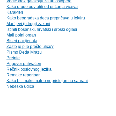
Vodič kroz galaksiju za autostopere
Kako druge odvratiti od pričanja viceva
Karakteri
Kako beogradska deca prepričavaju lektiru
Marfijevi (i drugi) zakoni
Istiniti bosanski, hrvatski i srpski oglasi
Mali polni organ
Biseri pacijenata
Zašto je pile prešlo ulicu?
Pismo Deda Mrazu
Pretnje
Prigovor prihvaćen
Rečnik poslovnog jezika
Remake repertoar
Kako biti maksimalno nepristojan na sahrani
Nebeska udica