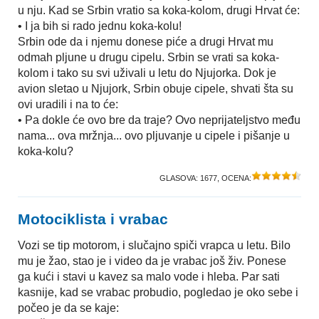
u nju. Kad se Srbin vratio sa koka-kolom, drugi Hrvat će:
• I ja bih si rado jednu koka-kolu!
Srbin ode da i njemu donese piće a drugi Hrvat mu
odmah pljune u drugu cipelu. Srbin se vrati sa koka-
kolom i tako su svi uživali u letu do Njujorka. Dok je
avion sletao u Njujork, Srbin obuje cipele, shvati šta su
ovi uradili i na to će:
• Pa dokle će ovo bre da traje? Ovo neprijateljstvo među
nama... ova mržnja... ovo pljuvanje u cipele i pišanje u
koka-kolu?
GLASOVA:
1677
, OCENA:
Motociklista i vrabac
Vozi se tip motorom, i slučajno spiči vrapca u letu. Bilo
mu je žao, stao je i video da je vrabac još živ. Ponese
ga kući i stavi u kavez sa malo vode i hleba. Par sati
kasnije, kad se vrabac probudio, pogledao je oko sebe i
počeo je da se kaje: