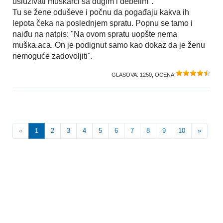
usluživati muškarci sa dugim i debelim".
Tu se žene oduševe i počnu da pogađaju kakva ih
lepota čeka na poslednjem spratu. Popnu se tamo i
naiđu na natpis: "Na ovom spratu uopšte nema
muška.aca. On je podignut samo kao dokaz da je ženu
nemoguće zadovoljiti".
GLASOVA:
1250
, OCENA:
«
1
2
3
4
5
6
7
8
9
10
»