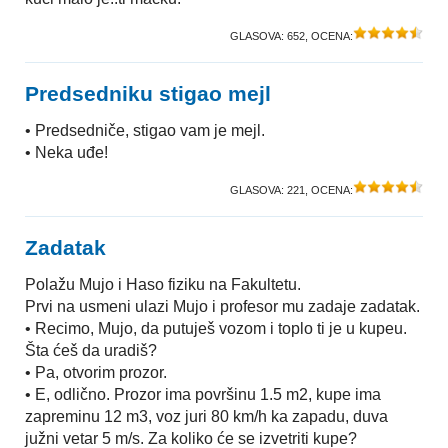
GLASOVA:
652
, OCENA:
Predsedniku stigao mejl
• Predsedniče, stigao vam je mejl.
• Neka uđe!
GLASOVA:
221
, OCENA:
Zadatak
Polažu Mujo i Haso fiziku na Fakultetu.
Prvi na usmeni ulazi Mujo i profesor mu zadaje zadatak.
• Recimo, Mujo, da putuješ vozom i toplo ti je u kupeu.
Šta ćeš da uradiš?
• Pa, otvorim prozor.
• E, odlično. Prozor ima površinu 1.5 m2, kupe ima
zapreminu 12 m3, voz juri 80 km/h ka zapadu, duva
južni vetar 5 m/s. Za koliko će se izvetriti kupe?