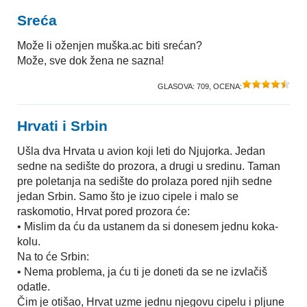
Sreća
Može li oženjen muška.ac biti srećan?
Može, sve dok žena ne sazna!
GLASOVA:
709
, OCENA:
Hrvati i Srbin
Ušla dva Hrvata u avion koji leti do Njujorka. Jedan
sedne na sedište do prozora, a drugi u sredinu. Taman
pre poletanja na sedište do prolaza pored njih sedne
jedan Srbin. Samo što je izuo cipele i malo se
raskomotio, Hrvat pored prozora će:
• Mislim da ću da ustanem da si donesem jednu koka-
kolu.
Na to će Srbin:
• Nema problema, ja ću ti je doneti da se ne izvlačiš
odatle.
Čim je otišao, Hrvat uzme jednu njegovu cipelu i pljune