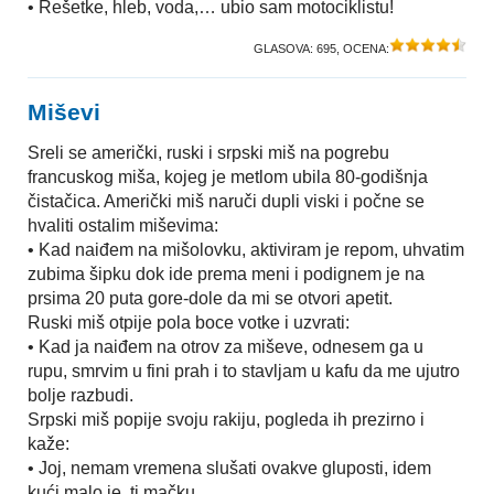
• Rešetke, hleb, voda,… ubio sam motociklistu!
GLASOVA:
695
, OCENA:
Miševi
Sreli se američki, ruski i srpski miš na pogrebu
francuskog miša, kojeg je metlom ubila 80-godišnja
čistačica. Američki miš naruči dupli viski i počne se
hvaliti ostalim miševima:
• Kad naiđem na mišolovku, aktiviram je repom, uhvatim
zubima šipku dok ide prema meni i podignem je na
prsima 20 puta gore-dole da mi se otvori apetit.
Ruski miš otpije pola boce votke i uzvrati:
• Kad ja naiđem na otrov za miševe, odnesem ga u
rupu, smrvim u fini prah i to stavljam u kafu da me ujutro
bolje razbudi.
Srpski miš popije svoju rakiju, pogleda ih prezirno i
kaže:
• Joj, nemam vremena slušati ovakve gluposti, idem
kući malo je..ti mačku.