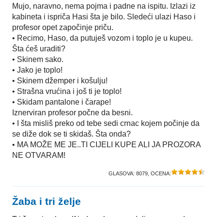
Mujo, naravno, nema pojma i padne na ispitu. Izlazi iz
kabineta i ispriča Hasi šta je bilo. Sledeći ulazi Haso i
profesor opet započinje priču.
• Recimo, Haso, da putuješ vozom i toplo je u kupeu.
Šta ćeš uraditi?
• Skinem sako.
• Jako je toplo!
• Skinem džemper i košulju!
• Strašna vrućina i još ti je toplo!
• Skidam pantalone i čarape!
Iznerviran profesor počne da besni.
• I šta misliš preko od tebe sedi crnac kojem počinje da
se diže dok se ti skidaš. Šta onda?
• MA MOŽE ME JE..TI CIJELI KUPE ALI JA PROZORA
NE OTVARAM!
GLASOVA:
8079
, OCENA:
Žaba i tri želje