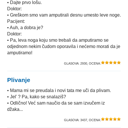
• Dajte prvo lošu.
Doktor:
• Greškom smo vam amputirali desnu umesto leve noge.
Pacijent:
• Auh, a dobra je?
Doktor:
• Pa, leva noga koju smo trebali da amputiramo se
odjednom nekim čudom oporavila i nećemo morati da je
amputiramo!
GLASOVA:
2930
, OCENA:
Plivanje
• Mama mi se preudala i novi tata me uči da plivam.
• Jel' ? Pa, kako se snalaziš?
• Odlično! Već sam naučio da se sam izvučem iz
džaka...
GLASOVA:
3437
, OCENA: