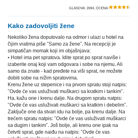
GLASOVA:
2694
, OCENA:
Kako zadovoljiti žene
Nekoliko žena doputovalo na odmor i ulazi u hotel na
čijim vratima piše "Samo za žene". Na recepciji je
simpatičan momak koji im objašnjava:
• Hotel ima pet spratova. Idite sprat po sprat naviše i
izaberite onaj koji vam odgovara i sobe na njemu. Ali
samo da znate - kad pređete na viši sprat, ne možete
dobiti sobe na nižim spratovima.
Krenu žene uz stepenice i na prvom spratu stoji natpis:
"Ovde će vas usluživati muškarci sa kratkim i tankim".
Ha, kažu one i krenu dalje. Na drugom spratu natpis:
"Ovde će vas usluživati muškarci sa kratkim i debelim".
Zaključe one da stvari idu na bolje, pa krenu dalje. Na
trećem spratu natpis: "Ovde će vas usluživati muškarci
sa dugim i tankim". Još bolje, ali krenu one ipak na
četvrti sprat, gde naiđu na natpis: "Ovde će vas