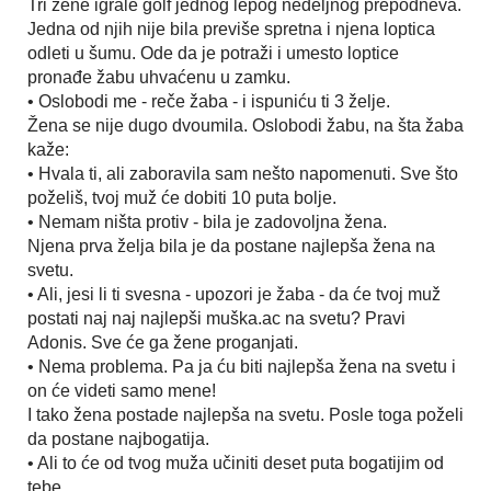
Tri žene igrale golf jednog lepog nedeljnog prepodneva.
Jedna od njih nije bila previše spretna i njena loptica
odleti u šumu. Ode da je potraži i umesto loptice
pronađe žabu uhvaćenu u zamku.
• Oslobodi me - reče žaba - i ispuniću ti 3 želje.
Žena se nije dugo dvoumila. Oslobodi žabu, na šta žaba
kaže:
• Hvala ti, ali zaboravila sam nešto napomenuti. Sve što
poželiš, tvoj muž će dobiti 10 puta bolje.
• Nemam ništa protiv - bila je zadovoljna žena.
Njena prva želja bila je da postane najlepša žena na
svetu.
• Ali, jesi li ti svesna - upozori je žaba - da će tvoj muž
postati naj naj najlepši muška.ac na svetu? Pravi
Adonis. Sve će ga žene proganjati.
• Nema problema. Pa ja ću biti najlepša žena na svetu i
on će videti samo mene!
I tako žena postade najlepša na svetu. Posle toga poželi
da postane najbogatija.
• Ali to će od tvog muža učiniti deset puta bogatijim od
tebe.