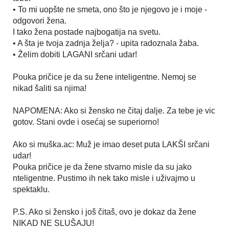
• To mi uopšte ne smeta, ono što je njegovo je i moje -
odgovori žena.
I tako žena postade najbogatija na svetu.
• A šta je tvoja zadnja želja? - upita radoznala žaba.
• Želim dobiti LAGANI srčani udar!
Pouka pričice je da su žene inteligentne. Nemoj se
nikad šaliti sa njima!
NAPOMENA: Ako si žensko ne čitaj dalje. Za tebe je vic
gotov. Stani ovde i osećaj se superiorno!
Ako si muška.ac: Muž je imao deset puta LAKŠI srčani
udar!
Pouka pričice je da žene stvarno misle da su jako
nteligentne. Pustimo ih nek tako misle i uživajmo u
spektaklu.
P.S. Ako si žensko i još čitaš, ovo je dokaz da žene
NIKAD NE SLUŠAJU!