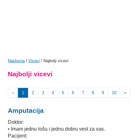
Naslovna
/
Vicevi
/ Najbolji vicevi
Najbolji vicevi
«
1
2
3
4
5
6
7
8
9
10
»
Amputacija
Doktor:
• Imam jednu lošu i jednu dobru vest za vas.
Pacijent: