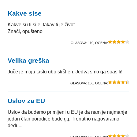
Kakve sise
Kakve su ti si.e, takav ti je život.
Znači, opušteno
GLASOVA:
110
, OCENA:
Velika greška
Juče je moju taštu ubo stršljen. Jedva smo ga spasili!
GLASOVA:
136
, OCENA:
Uslov za EU
Uslov da budemo primljeni u EU je da nam je najmanje
jedan član porodice bude g.j. Trenutno nagovaramo
dedu...