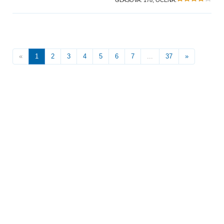
GLASOVA:
178
, OCENA:
«
1
2
3
4
5
6
7
...
37
»