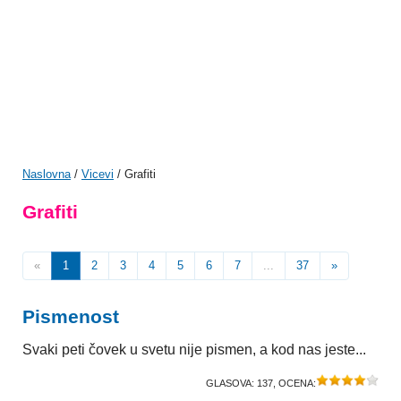
Naslovna
/
Vicevi
/ Grafiti
Grafiti
«
1
2
3
4
5
6
7
...
37
»
Pismenost
Svaki peti čovek u svetu nije pismen, a kod nas jeste...
GLASOVA:
137
, OCENA: