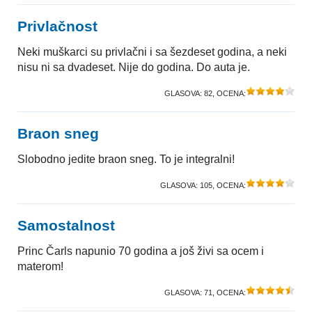
Privlačnost
Neki muškarci su privlačni i sa šezdeset godina, a neki
nisu ni sa dvadeset. Nije do godina. Do auta je.
GLASOVA:
82
, OCENA:
Braon sneg
Slobodno jedite braon sneg. To je integralni!
GLASOVA:
105
, OCENA:
Samostalnost
Princ Čarls napunio 70 godina a još živi sa ocem i
materom!
GLASOVA:
71
, OCENA: