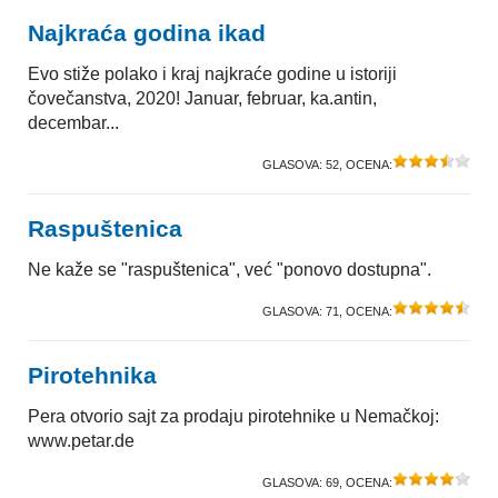
Najkraća godina ikad
Evo stiže polako i kraj najkraće godine u istoriji
čovečanstva, 2020! Januar, februar, ka.antin,
decembar...
GLASOVA:
52
, OCENA:
Raspuštenica
Ne kaže se "raspuštenica", već "ponovo dostupna".
GLASOVA:
71
, OCENA:
Pirotehnika
Pera otvorio sajt za prodaju pirotehnike u Nemačkoj:
www.petar.de
GLASOVA:
69
, OCENA: