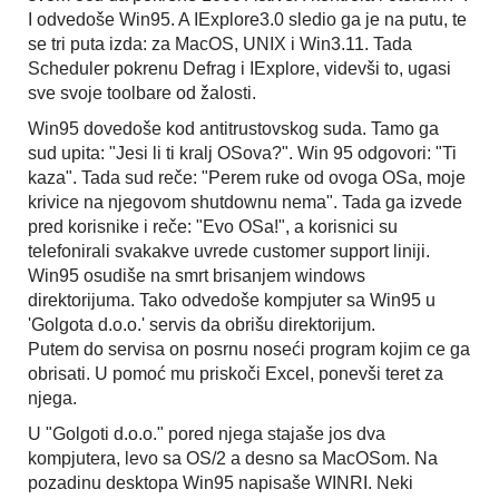
I odvedoše Win95. A IExplore3.0 sledio ga je na putu, te
se tri puta izda: za MacOS, UNIX i Win3.11. Tada
Scheduler pokrenu Defrag i IExplore, videvši to, ugasi
sve svoje toolbare od žalosti.
Win95 dovedoše kod antitrustovskog suda. Tamo ga
sud upita: "Jesi li ti kralj OSova?". Win 95 odgovori: "Ti
kaza". Tada sud reče: "Perem ruke od ovoga OSa, moje
krivice na njegovom shutdownu nema". Tada ga izvede
pred korisnike i reče: "Evo OSa!", a korisnici su
telefonirali svakakve uvrede customer support liniji.
Win95 osudiše na smrt brisanjem windows
direktorijuma. Tako odvedoše kompjuter sa Win95 u
'Golgota d.o.o.' servis da obrišu direktorijum.
Putem do servisa on posrnu noseći program kojim ce ga
obrisati. U pomoć mu priskoči Excel, ponevši teret za
njega.
U "Golgoti d.o.o." pored njega stajaše jos dva
kompjutera, levo sa OS/2 a desno sa MacOSom. Na
pozadinu desktopa Win95 napisaše WINRI. Neki