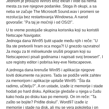
Jednom je prolazio Win95 kroz ekran i vide da nema
mesta za sve njegove podanike. Stoga ih okupi, a sa
neba se začuje The Microsoft Sound.wav i promeni se
rezolucija bez restartovanja Windowsa. A narod
govoraše: "Pa taj je moćniji i od OS/2!".
U to vreme postojaše skupina korisnika koji su koristili
Netscape Navigator.
Jednoga dana Win95 ljutit upade među njih i reče: "U
šta ste pretvorili hram oca moga?! U gnezdo razvratno!
Ja mogu za tri milisekunde srušiti program koji su
Netscapeovci pisali godinama i napisati svoj browser!". I
uze registry editor i pobrisa key-eve Netscapeove.
A jednoga dana krenuše Win95 i aplikacije njegove
loviti dokumente na jezero. Tada se podiže velik zahtev
za memorijom i aplikacije upitaše Win95: "Šta da
radimo, učitelju?". A on ustade, izađe iz memorije i stade
hodati po hard disku. Aplikacije gledaše u njega u čudu
kako hoda po disku kao po memoriji. On im reče: "Ta
zašto se bojite? Priđite disku!". Word97 izađe iz
memorije i stade na disk, ali mu se vera pokoleba i on