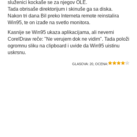
služenici kockaše se za njegov OLE.
Tada obrisaše direktorijum i skinuše ga sa diska.
Nakon tri dana Bil preko Interneta remote reinstalira
Win95, te on izađe na svetlo monitora.
Kasnije se Win95 ukaza aplikacijama, ali neverni
CorelDraw reče: "Ne verujem dok ne vidim". Tada položi
ogromnu sliku na clipboard i uvide da Win95 uistinu
uskrsnu.
GLASOVA:
20
, OCENA: