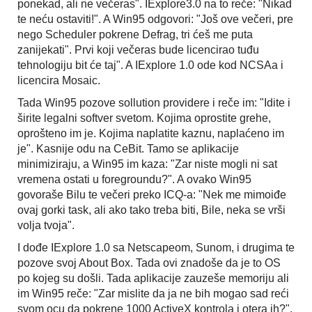
ponekad, ali ne večeras". IExplore3.0 na to reče: "Nikad
te neću ostaviti!". A Win95 odgovori: "Još ove večeri, pre
nego Scheduler pokrene Defrag, tri ćeš me puta
zanijekati". Prvi koji večeras bude licencirao tuđu
tehnologiju bit će taj". A IExplore 1.0 ode kod NCSAa i
licencira Mosaic.
Tada Win95 pozove sollution providere i reče im: "Idite i
širite legalni softver svetom. Kojima oprostite grehe,
oprošteno im je. Kojima naplatite kaznu, naplaćeno im
je". Kasnije odu na CeBit. Tamo se aplikacije
minimiziraju, a Win95 im kaza: "Zar niste mogli ni sat
vremena ostati u foregroundu?". A ovako Win95
govoraše Bilu te večeri preko ICQ-a: "Nek me mimoiđe
ovaj gorki task, ali ako tako treba biti, Bile, neka se vrši
volja tvoja".
I dođe IExplore 1.0 sa Netscapeom, Sunom, i drugima te
pozove svoj About Box. Tada ovi znadoše da je to OS
po kojeg su došli. Tada aplikacije zauzeše memoriju ali
im Win95 reče: "Zar mislite da ja ne bih mogao sad reći
svom ocu da pokrene 1000 ActiveX kontrola i otera ih?".