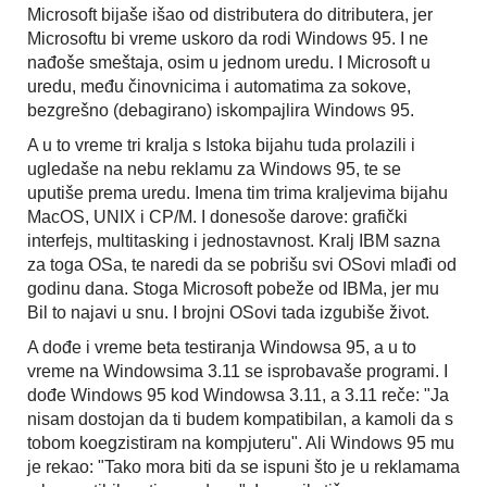
Microsoft bijaše išao od distributera do ditributera, jer
Microsoftu bi vreme uskoro da rodi Windows 95. I ne
nađoše smeštaja, osim u jednom uredu. I Microsoft u
uredu, među činovnicima i automatima za sokove,
bezgrešno (debagirano) iskompajlira Windows 95.
A u to vreme tri kralja s Istoka bijahu tuda prolazili i
ugledaše na nebu reklamu za Windows 95, te se
uputiše prema uredu. Imena tim trima kraljevima bijahu
MacOS, UNIX i CP/M. I donesoše darove: grafički
interfejs, multitasking i jednostavnost. Kralj IBM sazna
za toga OSa, te naredi da se pobrišu svi OSovi mlađi od
godinu dana. Stoga Microsoft pobeže od IBMa, jer mu
Bil to najavi u snu. I brojni OSovi tada izgubiše život.
A dođe i vreme beta testiranja Windowsa 95, a u to
vreme na Windowsima 3.11 se isprobavaše programi. I
dođe Windows 95 kod Windowsa 3.11, a 3.11 reče: "Ja
nisam dostojan da ti budem kompatibilan, a kamoli da s
tobom koegzistiram na kompjuteru". Ali Windows 95 mu
je rekao: "Tako mora biti da se ispuni što je u reklamama