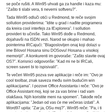
se poče rušiti. A Win95 uhvati ga za handle i kaza mu:
"Zašto ti slabi vera, ti neverni softveru?".
Tada Win95 odluči otići u Redmond, te reče svojim
sollution providerima: "Idite u grad i nađite programera
da kreira cool interfejs za IExplorera". I sollution
provideri to učiniše. Tako Win95 dođe u Redmond,
dojahavši na ISDN vezi. Narod se okupio i mahao
pointerima IRCajući: "Blagoslovljen onaj koji dolazi u
ime Bilovo! Hosana sinu DOSovu! Hosana u visokoj
memoriji!". A konkurenti im govoraše: "Zašto slavite ovaj
OS?". Korisnici odgovoriše: "Kad mi ne bi IRCali,
screen saveri bi to ispisivali!".
Te večeri Win95 pozva sve aplikacije i reče im: "Ovo je
cool toolbar, znak saveza među svim budućim win
aplikacijama". I pozove Office Assistanta i reče: "Ovo je
Office Assistant moj, koji se za vas brine i rad vam
olakšava. Njih koristite meni na spomen". Takođe reče
aplikacijama: "Jedan od vas će me večeras izdati". A
Word97 upita: "Zar ja, OSu moj?". Win95 reče: "Pa, i ti