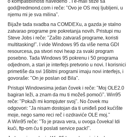
o kompatibilnosti navedeno". I e-mail stiže sa
god@redmond.com i reče: "Ovo je OS moj ljubljeni, u
njemu mi je sva milina".
Bijaže tada svadba na COMDEXu, a gazda je stalno
zatvarao programe pre pokretanja novih. Pristupi mu
Steve Jobs i reče: "Zašto zatvaraš programe, koristi
multitasking!". I vide Windows 95 da više nema GDI
resourcesa, pa stvori novi heap za svaki program
posebno. Tada Windows 95 pokrenu i 50 programa
odjednom, a stari je interfejs pretvorio u novi. I korisnici
primetiše da svi 16bitni programi imaju novi interfejs, i
govoraše: "On je poslan od Bila".
Pristupi Windowsima jedan čovek i reče: "Moj OLE2.0
bagiran leži, a znam da mu ti možeš pomoći". Win95
reče: "Pokaži mi kompjuter svoj". No čovek mu
odgovori: "Ja nisam dostojan da ti uniđeš pod kućište
moje, nego samo reci reč i ozdraviće OLE moj."
A Win95 reče: "To je prava vera, u ovoga čoveka! Idi
kući, ftp-om ću ti poslati service pack!".