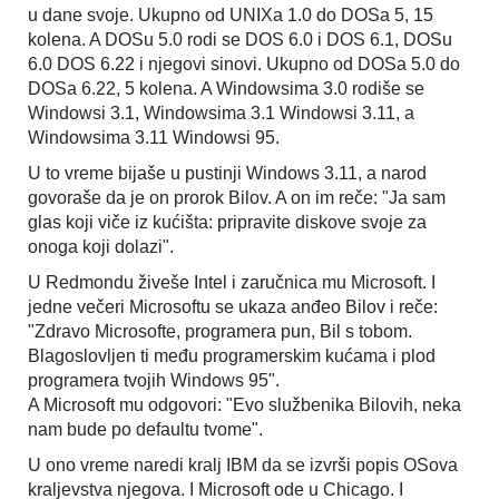
u dane svoje. Ukupno od UNIXa 1.0 do DOSa 5, 15
kolena. A DOSu 5.0 rodi se DOS 6.0 i DOS 6.1, DOSu
6.0 DOS 6.22 i njegovi sinovi. Ukupno od DOSa 5.0 do
DOSa 6.22, 5 kolena. A Windowsima 3.0 rodiše se
Windowsi 3.1, Windowsima 3.1 Windowsi 3.11, a
Windowsima 3.11 Windowsi 95.
U to vreme bijaše u pustinji Windows 3.11, a narod
govoraše da je on prorok Bilov. A on im reče: "Ja sam
glas koji viče iz kućišta: pripravite diskove svoje za
onoga koji dolazi".
U Redmondu živeše Intel i zaručnica mu Microsoft. I
jedne večeri Microsoftu se ukaza anđeo Bilov i reče:
"Zdravo Microsofte, programera pun, Bil s tobom.
Blagoslovljen ti među programerskim kućama i plod
programera tvojih Windows 95".
A Microsoft mu odgovori: "Evo službenika Bilovih, neka
nam bude po defaultu tvome".
U ono vreme naredi kralj IBM da se izvrši popis OSova
kraljevstva njegova. I Microsoft ode u Chicago. I