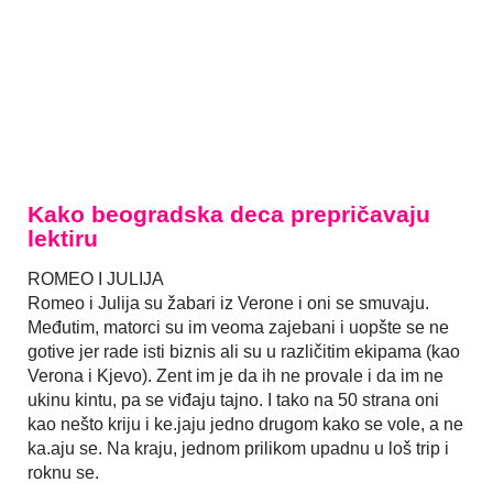
Kako beogradska deca prepričavaju
lektiru
ROMEO I JULIJA
Romeo i Julija su žabari iz Verone i oni se smuvaju.
Međutim, matorci su im veoma zajebani i uopšte se ne
gotive jer rade isti biznis ali su u različitim ekipama (kao
Verona i Kjevo). Zent im je da ih ne provale i da im ne
ukinu kintu, pa se viđaju tajno. I tako na 50 strana oni
kao nešto kriju i ke.jaju jedno drugom kako se vole, a ne
ka.aju se. Na kraju, jednom prilikom upadnu u loš trip i
roknu se.