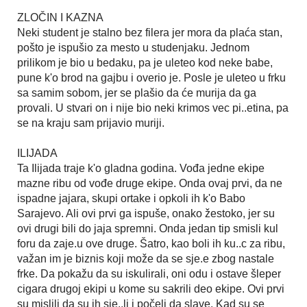
ZLOČIN I KAZNA
Neki student je stalno bez filera jer mora da plaća stan,
pošto je ispušio za mesto u studenjaku. Jednom
prilikom je bio u bedaku, pa je uleteo kod neke babe,
pune k'o brod na gajbu i overio je. Posle je uleteo u frku
sa samim sobom, jer se plašio da će murija da ga
provali. U stvari on i nije bio neki krimos vec pi..etina, pa
se na kraju sam prijavio muriji.
ILIJADA
Ta Ilijada traje k'o gladna godina. Vođa jedne ekipe
mazne ribu od vođe druge ekipe. Onda ovaj prvi, da ne
ispadne jajara, skupi ortake i opkoli ih k'o Babo
Sarajevo. Ali ovi prvi ga ispuše, onako žestoko, jer su
ovi drugi bili do jaja spremni. Onda jedan tip smisli kul
foru da zaje.u ove druge. Šatro, kao boli ih ku..c za ribu,
važan im je biznis koji može da se sje.e zbog nastale
frke. Da pokažu da su iskulirali, oni odu i ostave šleper
cigara drugoj ekipi u kome su sakrili deo ekipe. Ovi prvi
su mislili da su ih sje..li i počeli da slave. Kad su se