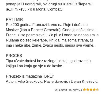
ponapijali i udrogirali, ovi drugi su izleteli iz šlepera i
je..li im kevu k'o u Mortal Combatu.
RAT I MIR
Pre 200 godina Francuzi krenu na Ruje i dođu do
Moskve (kao u Pancer Generalu). Onda je došla zima i
Francuzi se posmrzavaju k'o pi..e i onda se napasu m..a
Rujama k'o zec kelerabe. Knjiga ima soma strana, tu
ima i neke ribe, žurke, žvaću nešto, njesra sve vreme.
PROCES
Tipa u'vate drotovi bez razloga i drkaju ga kroz celu
knjigu i na kraju ga sje.u do koske.
Preuzeto iz magazina "BRE!"
Autori: Filip Srecković, Pavle Savović i Dejan Knežević.
GLASOVA:
20
, OCENA: