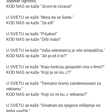
aspekte ugovora."
KOD NAS se kaže "Je.em te ćorava!"
U SVETU se kaže "Mora da se šalite."
KOD NAS se kaže "Se.eš!"
U SVETU se kaže "Prijatno!"
KOD NAS se kaže "Diši malo!"
U SVETU se kaže "Vaša sekretarica je vrlo simpatična."
KOD NAS se kaže "Jel je.eš li to?"
U SVETU se kaže "Koju funkciju gospodin ima u firmi?"
KOD NAS se kaže "Koji je on ku..c?"
U SVETU se kaže "Trenutno nismo zainteresovani za
reklamu."
KOD NAS se kaže "Koji će mi ku..c reklama?"
U SVETU se kaže "Smatram da njegovo mišljenje ne
treba uvažiti."