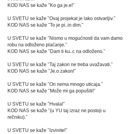
KOD NAS se kaže "Ko ga je.e!"
U SVETU se kaže "Ovaj projekat je lako ostvarljiv."
KOD NAS se kaže "To je pi..in dim."
U SVETU se kaže "Nismo u mogućnosti da vam damo
robu na odloženo plaćanje."
KOD NAS se kaže "Dam ti ku..c na odloženo."
U SVETU se kaže "Taj zakon ne treba uvažavati."
KOD NAS se kaže "Je.o zakon!"
U SVETU se kaže "On nema mnogo uticaja."
KOD NAS se kaže "Može mi ga popušiti!"
U SVETU se kaže "Hvala!"
KOD NAS se kaže "(u YU taj izraz ne postoji u
rečniku)."
U SVETU se kaže "Izvinite!"