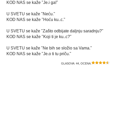
KOD NAS se kaže "Je.i ga!"
U SVETU se kaže "Neću."
KOD NAS se kaže "Hoću ku..c."
U SVETU se kaže "Zašto odbijate daljnju saradnju?"
KOD NAS se kaže "Koji ti je ku..c?"
U SVETU se kaže "Ne bih se složio sa Vama."
KOD NAS se kaže "Je.o ti tu priču."
GLASOVA:
44
, OCENA: