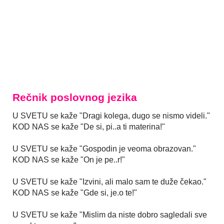
Rečnik poslovnog jezika
U SVETU se kaže "Dragi kolega, dugo se nismo videli."
KOD NAS se kaže "De si, pi..a ti materina!"
U SVETU se kaže "Gospodin je veoma obrazovan."
KOD NAS se kaže "On je pe..r!"
U SVETU se kaže "Izvini, ali malo sam te duže čekao."
KOD NAS se kaže "Gde si, je.o te!"
U SVETU se kaže "Mislim da niste dobro sagledali sve