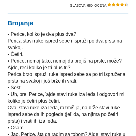
GLASOVA:
680
, OCENA:
Brojanje
• Perice, koliko je dva plus dva?
Perica stavi ruke ispred sebe i ispruži po dva prsta na
svakoj.
• Četiri.
• Perice, nemoj tako, nemoj da brojiš na prste, može?
Ajde, reci koliko je tri plus tri?
Perica brzo ispruži ruke ispred sebe sa po tri ispružena
prsta na svakoj i još brže ih vrati.
• Šest!
• Uh, bre, Perice, 'ajde stavi ruke iza leđa i odgovori mi
koliko je četiri plus četiri.
Ovaj stavi ruke iza leđa, razmišlja, najbrže stavi ruke
ispred sebe da ih pogleda (jel' da, na njima po četiri
prsta) i vrati ih iza leđa.
• Osam!
• Jao, Perice, šta da radim sa tobom? Ajde, stavi ruke u