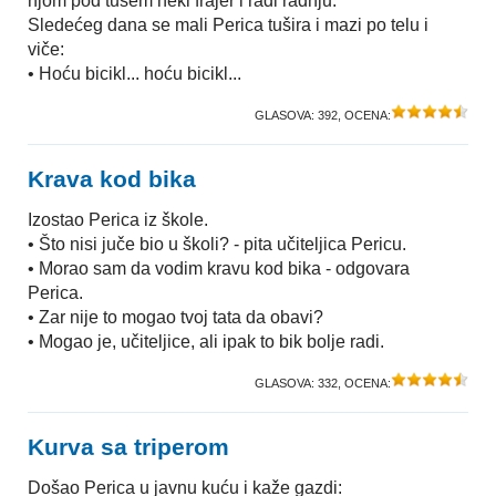
njom pod tušem neki frajer i radi radnju.
Sledećeg dana se mali Perica tušira i mazi po telu i
viče:
• Hoću bicikl... hoću bicikl...
GLASOVA:
392
, OCENA:
Krava kod bika
Izostao Perica iz škole.
• Što nisi juče bio u školi? - pita učiteljica Pericu.
• Morao sam da vodim kravu kod bika - odgovara
Perica.
• Zar nije to mogao tvoj tata da obavi?
• Mogao je, učiteljice, ali ipak to bik bolje radi.
GLASOVA:
332
, OCENA:
Kurva sa triperom
Došao Perica u javnu kuću i kaže gazdi: