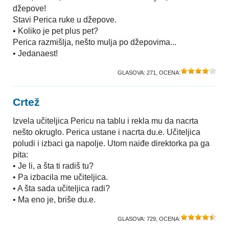
džepove!
Stavi Perica ruke u džepove.
• Koliko je pet plus pet?
Perica razmišlja, nešto mulja po džepovima...
• Jedanaest!
GLASOVA:
271
, OCENA:
Crtež
Izvela učiteljica Pericu na tablu i rekla mu da nacrta
nešto okruglo. Perica ustane i nacrta du.e. Učiteljica
poludi i izbaci ga napolje. Utom naiđe direktorka pa ga
pita:
• Je li, a šta ti radiš tu?
• Pa izbacila me učiteljica.
• A šta sada učiteljica radi?
• Ma eno je, briše du.e.
GLASOVA:
729
, OCENA: