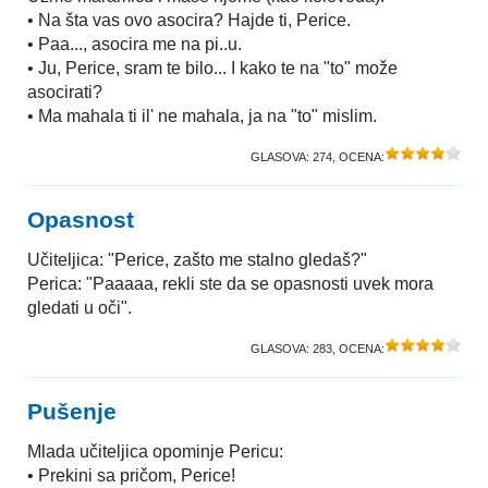
• Na šta vas ovo asocira? Hajde ti, Perice.
• Paa..., asocira me na pi..u.
• Ju, Perice, sram te bilo... I kako te na "to" može
asocirati?
• Ma mahala ti il' ne mahala, ja na "to" mislim.
GLASOVA:
274
, OCENA:
Opasnost
Učiteljica: "Perice, zašto me stalno gledaš?"
Perica: "Paaaaa, rekli ste da se opasnosti uvek mora
gledati u oči".
GLASOVA:
283
, OCENA:
Pušenje
Mlada učiteljica opominje Pericu:
• Prekini sa pričom, Perice!