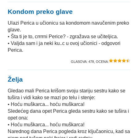
Kondom preko glave
Ulazi Perica u učionicu sa kondomom navučenim preko
glave.
• Šta ti je to, crrrrni Perice? - zgražava se učiteljica.
• Valjda sam i ja neki ku..c u ovoj učionici - odgovori
Perica.
GLASOVA:
478
, OCENA:
Želja
Gledao mali Perica krišom svoju stariju sestru kako se
tušira i vidi kako se mazi po telu i stenje:
• Hoću muškarca... hoću muškarca!
Sledećeg dana opet Perica gleda sestru kako se tušira i
opet ona:
• Hoću muškarca... hoću muškarca!
Narednog dana Perica pogleda kroz ključaonicu, kad sa