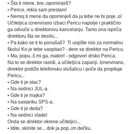
• Šta ti mene, bre, opominješ?
• Perice, rekla sam prestani!
• Nemoj ti mene da opominješ da ja tebe ne bi poje..o!
Učiteljica iznervirano izbaci Pericu napolje i praktično
ga odvuče u direktorovu kancelariju. Tamo ona ispriča
direktoru šta se desilo...
• Pa kako se ti to ponašaš? Ti uopšte nisi za normalnu
školu! Ko je tebe vaspitao? - dere se direktor na Pericu.
• Ma, popu..š mi ga, matori! - odgovori drsko Perica.
Na to se direktor rasrdi, a učiteljica zapanji. Iznervirano,
direktor podiže telefonsku slušalicu i poče da propituje
Pericu...
• Gde ti je otac?
• Na sednici JUL-a.
• Gde ti je majka?
• Na sastanku SPS-a.
• Gde ti je deda?
• Na sednici vlade!
Onda se direktor okrene učiteljici...
• Idite, skinite se... dok ja pop..im dečku.