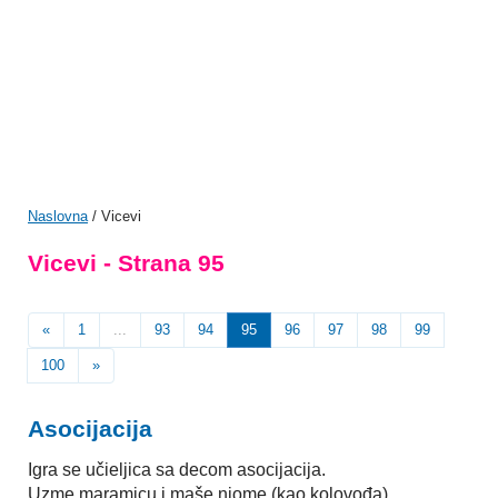
Naslovna
/ Vicevi
Vicevi - Strana 95
«
1
...
93
94
95
96
97
98
99
100
»
Asocijacija
Igra se učieljica sa decom asocijacija.
Uzme maramicu i maše njome (kao kolovođa).