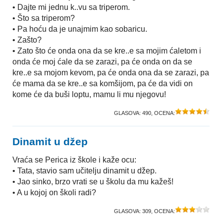
• Dajte mi jednu k..vu sa triperom.
• Što sa triperom?
• Pa hoću da je unajmim kao sobaricu.
• Zašto?
• Zato što će onda ona da se kre..e sa mojim ćaletom i
onda će moj ćale da se zarazi, pa će onda on da se
kre..e sa mojom kevom, pa će onda ona da se zarazi, pa
će mama da se kre..e sa komšijom, pa će da vidi on
kome će da buši loptu, mamu li mu njegovu!
GLASOVA:
490
, OCENA:
Dinamit u džep
Vraća se Perica iz škole i kaže ocu:
• Tata, stavio sam učitelju dinamit u džep.
• Jao sinko, brzo vrati se u školu da mu kažeš!
• A u kojoj on školi radi?
GLASOVA:
309
, OCENA: