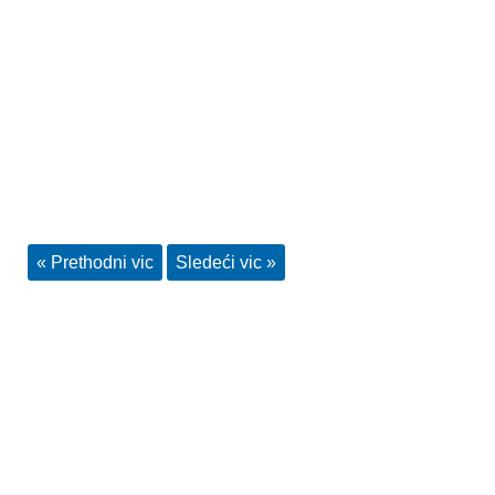
« Prethodni vic
Sledeći vic »