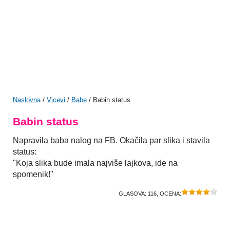
Naslovna
/
Vicevi
/
Babe
/ Babin status
Babin status
Napravila baba nalog na FB. Okačila par slika i stavila
status:
"Koja slika bude imala najviše lajkova, ide na
spomenik!"
GLASOVA:
116
, OCENA: