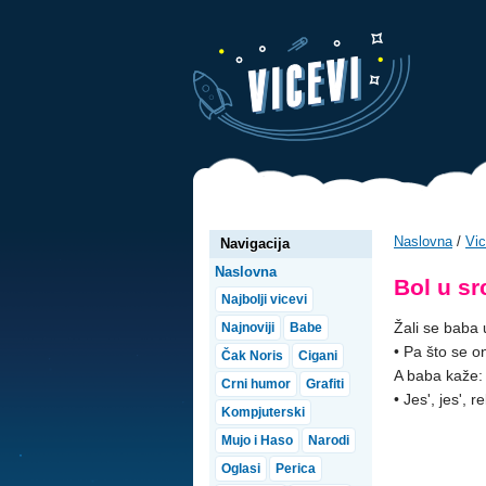
Naslovna
/
Vic
Navigacija
Naslovna
Bol u sr
Najbolji vicevi
Žali se baba u
Najnoviji
Babe
• Pa što se on
Čak Noris
Cigani
A baba kaže:
Crni humor
Grafiti
• Jes', jes', 
Kompjuterski
Mujo i Haso
Narodi
Oglasi
Perica