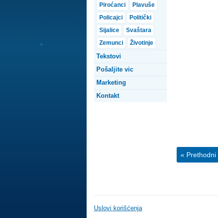
Piroćanci
Plavuše
Policajci
Politički
Sijalice
Svaštara
Zemunci
Životinje
Tekstovi
Pošaljite vic
Marketing
Kontakt
« Prethodni 
Uslovi korišćenja