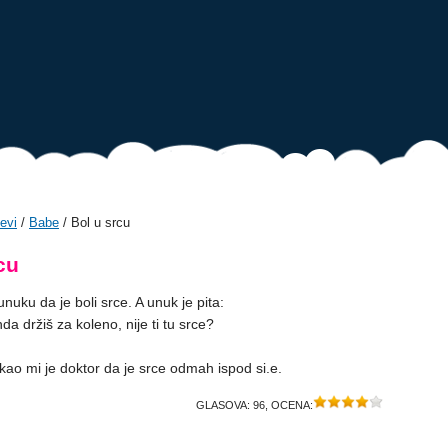
evi
/
Babe
/ Bol u srcu
cu
nuku da je boli srce. A unuk je pita:
da držiš za koleno, nije ti tu srce?
rekao mi je doktor da je srce odmah ispod si.e.
GLASOVA:
96
, OCENA: