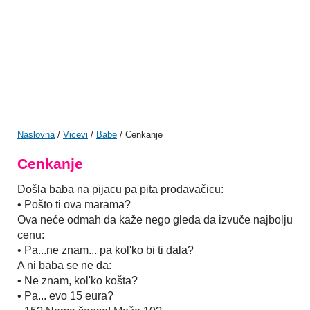
Naslovna
/
Vicevi
/
Babe
/ Cenkanje
Cenkanje
Došla baba na pijacu pa pita prodavačicu:
• Pošto ti ova marama?
Ova neće odmah da kaže nego gleda da izvuče najbolju
cenu:
• Pa...ne znam... pa kol'ko bi ti dala?
A ni baba se ne da:
• Ne znam, kol'ko košta?
• Pa... evo 15 eura?