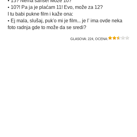
• 15? Nema šanse! Može 10?
• 10?! Pa ja je plaćam 11! Evo, može za 12?
I tu babi pukne film i kaže ona:
• Ej mala, slušaj, puk'o mi je film... je l' ima ovde neka
foto radnja gde to može da se sredi?
GLASOVA:
224
, OCENA: