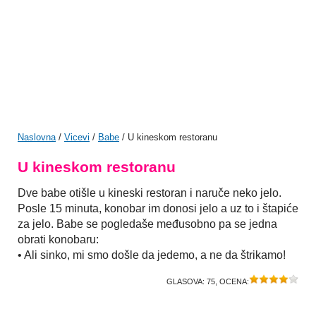
Naslovna
/
Vicevi
/
Babe
/ U kineskom restoranu
U kineskom restoranu
Dve babe otišle u kineski restoran i naruče neko jelo.
Posle 15 minuta, konobar im donosi jelo a uz to i štapiće
za jelo. Babe se pogledaše međusobno pa se jedna
obrati konobaru:
• Ali sinko, mi smo došle da jedemo, a ne da štrikamo!
GLASOVA:
75
, OCENA: