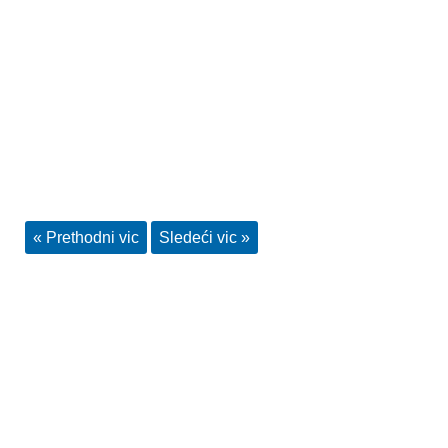
« Prethodni vic
Sledeći vic »