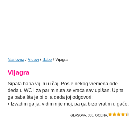
Naslovna
/
Vicevi
/
Babe
/ Vijagra
Vijagra
Sipala baba vij..ru u čaj. Posle nekog vremena ode
deda u WC i za par minuta se vraća sav upišan. Upita
ga baba šta je bilo, a deda joj odgovori:
• Izvadim ga ja, vidim nije moj, pa ga brzo vratim u gaće.
GLASOVA:
355
, OCENA: