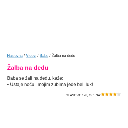
Naslovna
/
Vicevi
/
Babe
/ Žalba na dedu
Žalba na dedu
Baba se žali na dedu, kaže:
• Ustaje noću i mojim zubima jede beli luk!
GLASOVA:
120
, OCENA: