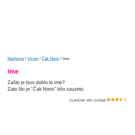
Naslovna
/
Vicevi
/
Čak Noris
/ Ime
Ime
Zašto je Isus dobio to ime?
Zato što je "Čak Noris" bilo zauzeto.
GLASOVA:
493
, OCENA: