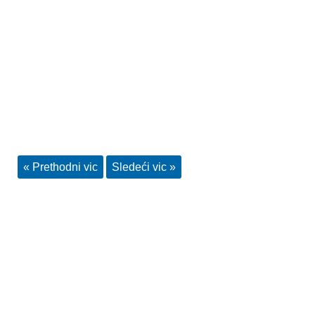
« Prethodni vic
Sledeći vic »