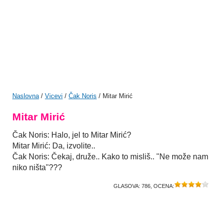
Naslovna
/
Vicevi
/
Čak Noris
/ Mitar Mirić
Mitar Mirić
Čak Noris: Halo, jel to Mitar Mirić?
Mitar Mirić: Da, izvolite..
Čak Noris: Čekaj, druže.. Kako to misliš.. "Ne može nam
niko ništa"???
GLASOVA:
786
, OCENA: