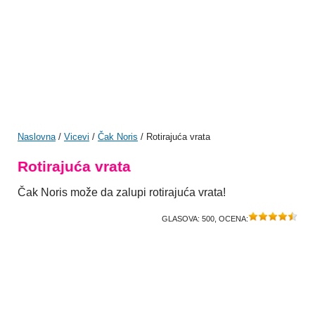
Naslovna
/
Vicevi
/
Čak Noris
/ Rotirajuća vrata
Rotirajuća vrata
Čak Noris može da zalupi rotirajuća vrata!
GLASOVA:
500
, OCENA: