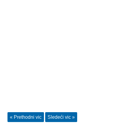
« Prethodni vic
Sledeći vic »