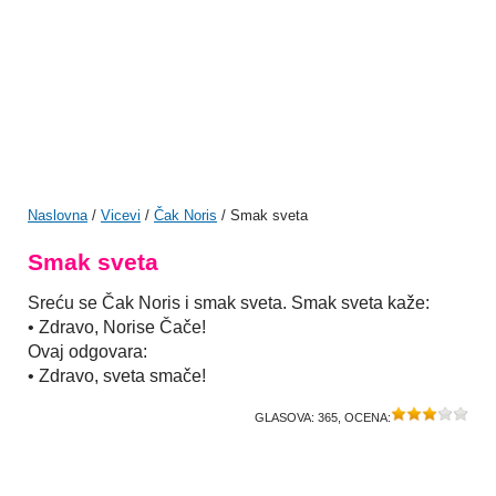
Naslovna
/
Vicevi
/
Čak Noris
/ Smak sveta
Smak sveta
Sreću se Čak Noris i smak sveta. Smak sveta kaže:
• Zdravo, Norise Čače!
Ovaj odgovara:
• Zdravo, sveta smače!
GLASOVA:
365
, OCENA: