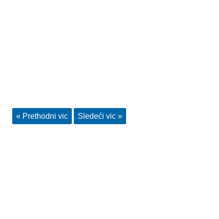
« Prethodni vic
Sledeći vic »