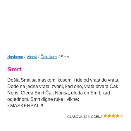
Naslovna
/
Vicevi
/
Čak Noris
/ Smrt
Smrt
Došla Smrt sa maskom, kosom, i ide od vrata do vrata.
Dođe na jedna vrata, zvoni, kad ono, vrata otvara Čak
Noris. Gleda Smrt Čak Norisa, gleda on Smrt, kad
odjednom, Smrt digne ruke i vikne:
• MASKENBAL!!!
GLASOVA:
824
, OCENA: