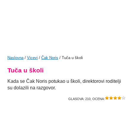
Naslovna
/
Vicevi
/
Čak Noris
/ Tuča u školi
Tuča u školi
Kada se Čak Noris potukao u školi, direktorovi roditelji
su dolazili na razgovor.
GLASOVA:
210
, OCENA: