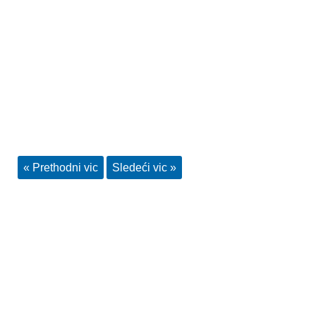
« Prethodni vic
Sledeći vic »