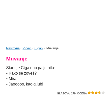
Naslovna
/
Vicevi
/
Cigani
/ Muvanje
Muvanje
Startuje Ciga ribu pa je pita:
• Kako se zoveš?
• Mira.
• Jaooooo, kao g.lub!
GLASOVA:
279
, OCENA: