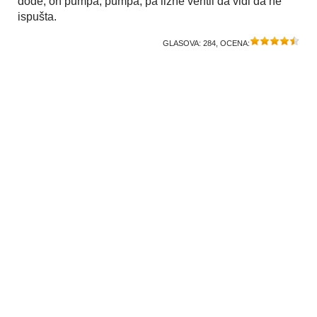
dođe, on pumpa, pumpa, pa lizne ventil da vidi da ne
ispušta.
GLASOVA:
284
, OCENA: