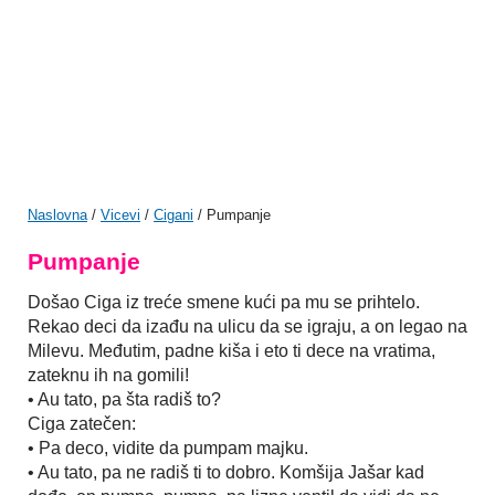
Naslovna
/
Vicevi
/
Cigani
/ Pumpanje
Pumpanje
Došao Ciga iz treće smene kući pa mu se prihtelo.
Rekao deci da izađu na ulicu da se igraju, a on legao na
Milevu. Međutim, padne kiša i eto ti dece na vratima,
zateknu ih na gomili!
• Au tato, pa šta radiš to?
Ciga zatečen:
• Pa deco, vidite da pumpam majku.
• Au tato, pa ne radiš ti to dobro. Komšija Jašar kad