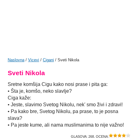
Naslovna
/
Vicevi
/
Cigani
/ Sveti Nikola
Sveti Nikola
Sretne komšija Cigu kako nosi prase i pita ga:
• Šta je, komšo, neko slavlje?
Ciga kaže:
• Jeste, slavimo Svetog Nikolu, nek' smo živi i zdravi!
• Pa kako bre, Svetog Nikolu, pa prase, to je posna
slava?
• Pa jeste kume, ali nama muslimanima to nije važno!
GLASOVA:
268
, OCENA: