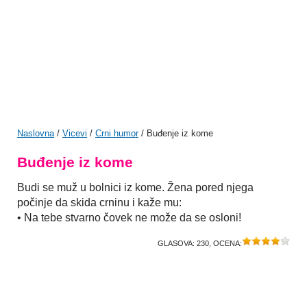
Naslovna
/
Vicevi
/
Crni humor
/ Buđenje iz kome
Buđenje iz kome
Budi se muž u bolnici iz kome. Žena pored njega
počinje da skida crninu i kaže mu:
• Na tebe stvarno čovek ne može da se osloni!
GLASOVA:
230
, OCENA: