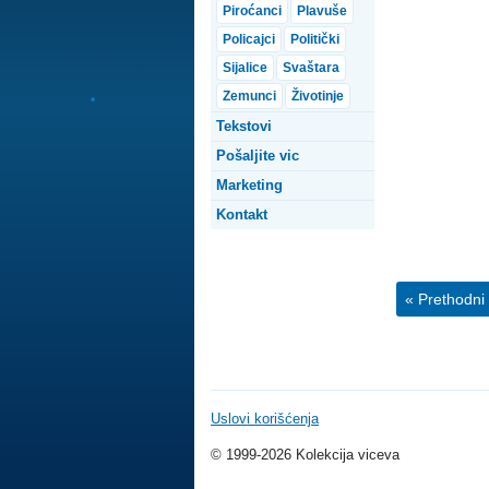
Piroćanci
Plavuše
Policajci
Politički
Sijalice
Svaštara
Zemunci
Životinje
Tekstovi
Pošaljite vic
Marketing
Kontakt
« Prethodni 
Uslovi korišćenja
© 1999-2026 Kolekcija viceva