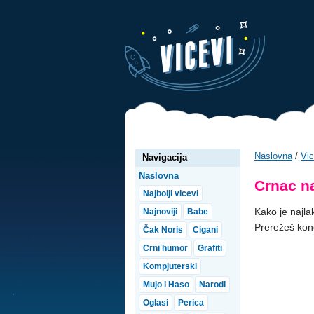
Naslovna
/
Vic
Navigacija
Naslovna
Crnac n
Najbolji vicevi
Kako je najla
Najnoviji
Babe
Prerežeš kon
Čak Noris
Cigani
Crni humor
Grafiti
Kompjuterski
Mujo i Haso
Narodi
Oglasi
Perica