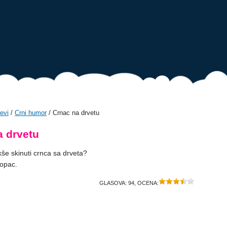
evi
/
Crni humor
/ Crnac na drvetu
a drvetu
kše skinuti crnca sa drveta?
opac.
GLASOVA:
94
, OCENA: