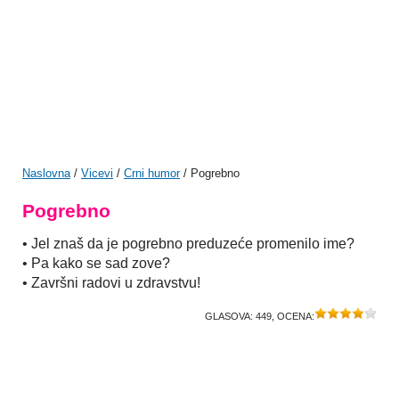
Naslovna
/
Vicevi
/
Crni humor
/ Pogrebno
Pogrebno
• Jel znaš da je pogrebno preduzeće promenilo ime?
• Pa kako se sad zove?
• Završni radovi u zdravstvu!
GLASOVA:
449
, OCENA: