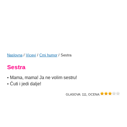
Naslovna
/
Vicevi
/
Crni humor
/ Sestra
Sestra
• Mama, mama! Ja ne volim sestru!
• Ćuti i jedi dalje!
GLASOVA:
111
, OCENA: