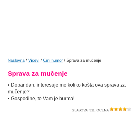
Naslovna
/
Vicevi
/
Crni humor
/ Sprava za mučenje
Sprava za mučenje
• Dobar dan, interesuje me koliko košta ova sprava za
mučenje?
• Gospodine, to Vam je burma!
GLASOVA:
311
, OCENA: