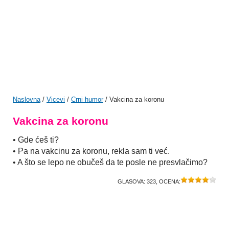
Naslovna
/
Vicevi
/
Crni humor
/ Vakcina za koronu
Vakcina za koronu
• Gde ćeš ti?
• Pa na vakcinu za koronu, rekla sam ti već.
• A što se lepo ne obučeš da te posle ne presvlačimo?
GLASOVA:
323
, OCENA: