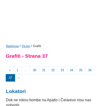
Naslovna
/
Vicevi
/ Grafiti
Grafiti - Strana 37
«
1
...
30
31
32
33
34
35
36
37
»
Lokatori
Dok ne roknu bombe na Apatin i Čelarevo nisu nas
pobedili...