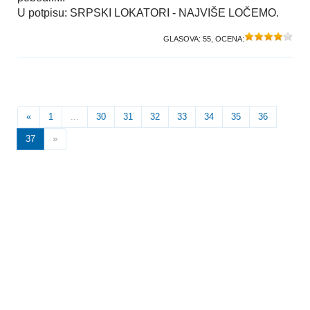
U potpisu: SRPSKI LOKATORI - NAJVIŠE LOČEMO.
GLASOVA:
55
, OCENA:
«
1
...
30
31
32
33
34
35
36
37
»