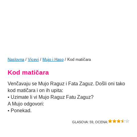
Naslovna
/
Vicevi
/
Mujo i Haso
/ Kod matičara
Kod matičara
Venčavaju se Mujo Raguz i Fata Zaguz. Došli oni tako
kod matičara i on ih upita:
• Uzimate li vi Mujo Raguz Fatu Zaguz?
A Mujo odgovori:
• Ponekad.
GLASOVA:
59
, OCENA: