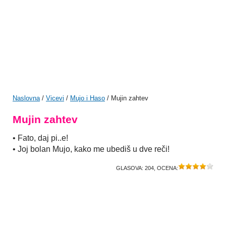
Naslovna
/
Vicevi
/
Mujo i Haso
/ Mujin zahtev
Mujin zahtev
• Fato, daj pi..e!
• Joj bolan Mujo, kako me ubediš u dve reči!
GLASOVA:
204
, OCENA: