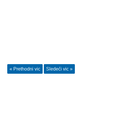
« Prethodni vic
Sledeći vic »