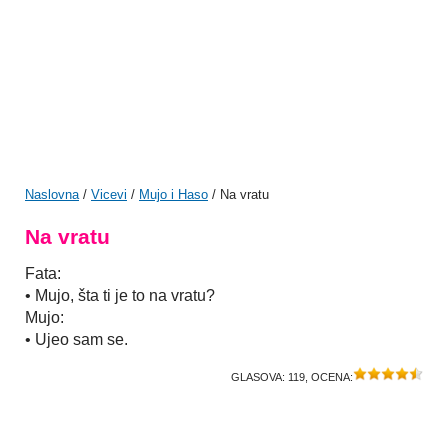
Naslovna
/
Vicevi
/
Mujo i Haso
/ Na vratu
Na vratu
Fata:
• Mujo, šta ti je to na vratu?
Mujo:
• Ujeo sam se.
GLASOVA:
119
, OCENA: