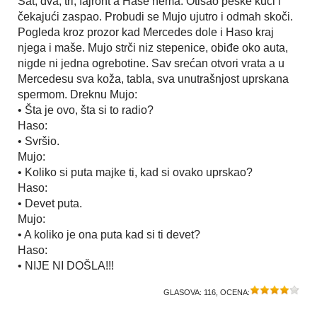
Sat, dva, tri, fajront a Hase nema. Otišao peške kući i
čekajući zaspao. Probudi se Mujo ujutro i odmah skoči.
Pogleda kroz prozor kad Mercedes dole i Haso kraj
njega i maše. Mujo strči niz stepenice, obiđe oko auta,
nigde ni jedna ogrebotine. Sav srećan otvori vrata a u
Mercedesu sva koža, tabla, sva unutrašnjost uprskana
spermom. Dreknu Mujo:
• Šta je ovo, šta si to radio?
Haso:
• Svršio.
Mujo:
• Koliko si puta majke ti, kad si ovako uprskao?
Haso:
• Devet puta.
Mujo:
• A koliko je ona puta kad si ti devet?
Haso:
• NIJE NI DOŠLA!!!
GLASOVA:
116
, OCENA: