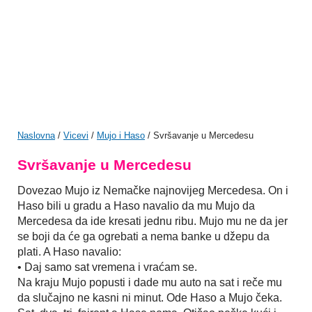
Naslovna
/
Vicevi
/
Mujo i Haso
/ Svršavanje u Mercedesu
Svršavanje u Mercedesu
Dovezao Mujo iz Nemačke najnovijeg Mercedesa. On i
Haso bili u gradu a Haso navalio da mu Mujo da
Mercedesa da ide kresati jednu ribu. Mujo mu ne da jer
se boji da će ga ogrebati a nema banke u džepu da
plati. A Haso navalio:
• Daj samo sat vremena i vraćam se.
Na kraju Mujo popusti i dade mu auto na sat i reče mu
da slučajno ne kasni ni minut. Ode Haso a Mujo čeka.