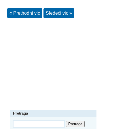
« Prethodni vic
Sledeći vic »
Pretraga