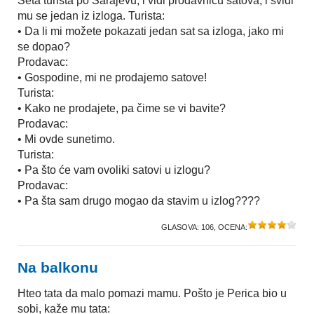
Šeta turista po Sarajevu, i vidi prodavnicu satova, i svidi
mu se jedan iz izloga. Turista:
• Da li mi možete pokazati jedan sat sa izloga, jako mi
se dopao?
Prodavac:
• Gospodine, mi ne prodajemo satove!
Turista:
• Kako ne prodajete, pa čime se vi bavite?
Prodavac:
• Mi ovde sunetimo.
Turista:
• Pa što će vam ovoliki satovi u izlogu?
Prodavac:
• Pa šta sam drugo mogao da stavim u izlog????
GLASOVA:
106
, OCENA:
Na balkonu
Hteo tata da malo pomazi mamu. Pošto je Perica bio u
sobi, kaže mu tata: