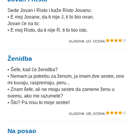
Sede Jovan i Risto i kaže Risto Jovanu:
• E moj Jovane, da ti nije J, ti bi bio ovan.
Jovan će na to:
• E moj Risto, da ti nije R, ti bi bio isto.
GLASOVA:
167
, OCENA:
Ženidba
• Šefe, kad će ženidba?
• Nemam ja potrebu za ženom, ja imam dve sestre, one
mi kuvaju, raspremaju, peru...
• Znam šefe, ali ne mogu sestre da zamene ženu u
svemu, ako me razumete?
• Što? Pa nisu to moje sestre!
GLASOVA:
195
, OCENA:
Na posao