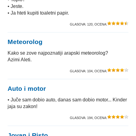
• Jeste.
• Ja hteti kupiti toaletni papir.
GLASOVA:
120
, OCENA:
Meteorolog
Kako se zove najpoznatiji arapski meteorolog?
Azimi Aleti.
GLASOVA:
104
, OCENA:
Auto i motor
• Juče sam dobio auto, danas sam dobio motor... Kinder
jaja su zakon!
GLASOVA:
194
, OCENA:
Jovan i Risto