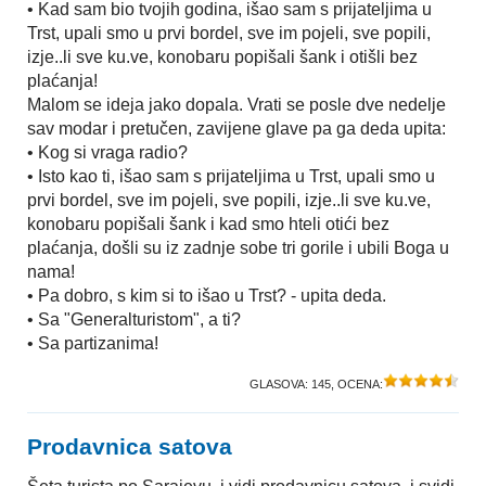
• Kad sam bio tvojih godina, išao sam s prijateljima u
Trst, upali smo u prvi bordel, sve im pojeli, sve popili,
izje..li sve ku.ve, konobaru popišali šank i otišli bez
plaćanja!
Malom se ideja jako dopala. Vrati se posle dve nedelje
sav modar i pretučen, zavijene glave pa ga deda upita:
• Kog si vraga radio?
• Isto kao ti, išao sam s prijateljima u Trst, upali smo u
prvi bordel, sve im pojeli, sve popili, izje..li sve ku.ve,
konobaru popišali šank i kad smo hteli otići bez
plaćanja, došli su iz zadnje sobe tri gorile i ubili Boga u
nama!
• Pa dobro, s kim si to išao u Trst? - upita deda.
• Sa "Generalturistom", a ti?
• Sa partizanima!
GLASOVA:
145
, OCENA:
Prodavnica satova