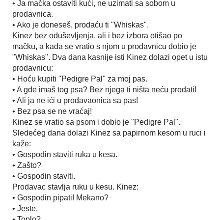
• Ja mačka ostaviti kući, ne uzimati sa sobom u
prodavnica.
• Ako je doneseš, prodaću ti "Whiskas".
Kinez bez oduševljenja, ali i bez izbora otišao po
mačku, a kada se vratio s njom u prodavnicu dobio je
"Whiskas". Dva dana kasnije isti Kinez dolazi opet u istu
prodavnicu:
• Hoću kupiti "Pedigre Pal" za moj pas.
• A gde imaš tog psa? Bez njega ti ništa neću prodati!
• Ali ja ne ići u prodavaonica sa pas!
• Bez psa se ne vraćaj!
Kinez se vratio sa psom i dobio je "Pedigre Pal".
Sledećeg dana dolazi Kinez sa papirnom kesom u ruci i
kaže:
• Gospodin staviti ruka u kesa.
• Zašto?
• Gospodin staviti.
Prodavac stavlja ruku u kesu. Kinez:
• Gospodin pipati! Mekano?
• Jeste.
• Toplo?