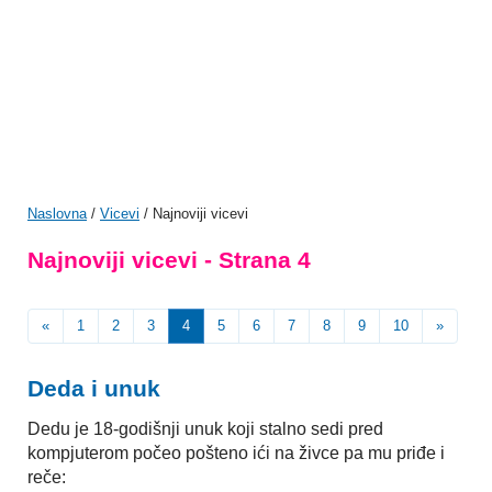
Naslovna
/
Vicevi
/ Najnoviji vicevi
Najnoviji vicevi - Strana 4
«
1
2
3
4
5
6
7
8
9
10
»
Deda i unuk
Dedu je 18-godišnji unuk koji stalno sedi pred
kompjuterom počeo pošteno ići na živce pa mu priđe i
reče: