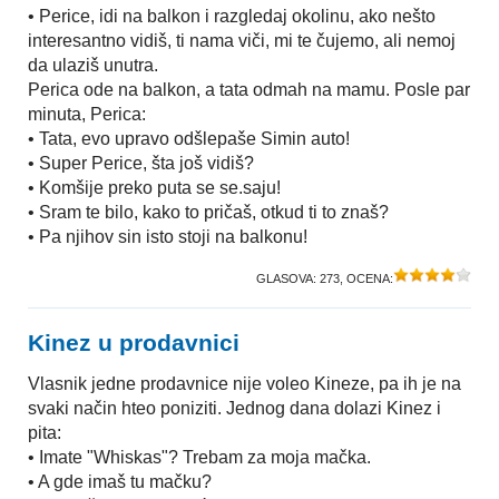
• Perice, idi na balkon i razgledaj okolinu, ako nešto
interesantno vidiš, ti nama viči, mi te čujemo, ali nemoj
da ulaziš unutra.
Perica ode na balkon, a tata odmah na mamu. Posle par
minuta, Perica:
• Tata, evo upravo odšlepaše Simin auto!
• Super Perice, šta još vidiš?
• Komšije preko puta se se.saju!
• Sram te bilo, kako to pričaš, otkud ti to znaš?
• Pa njihov sin isto stoji na balkonu!
GLASOVA:
273
, OCENA:
Kinez u prodavnici
Vlasnik jedne prodavnice nije voleo Kineze, pa ih je na
svaki način hteo poniziti. Jednog dana dolazi Kinez i
pita:
• Imate "Whiskas"? Trebam za moja mačka.
• A gde imaš tu mačku?