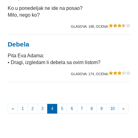
Ko u ponedeljak ne ide na posao?
Milo, nego ko?
GLASOVA:
198
, OCENA:
Debela
Pita Eva Adama:
• Dragi, izgledam li debela sa ovim listom?
GLASOVA:
174
, OCENA:
«
1
2
3
4
5
6
7
8
9
10
»