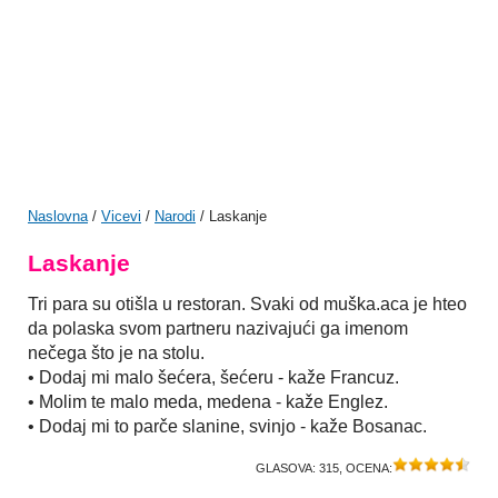
Naslovna
/
Vicevi
/
Narodi
/ Laskanje
Laskanje
Tri para su otišla u restoran. Svaki od muška.aca je hteo
da polaska svom partneru nazivajući ga imenom
nečega što je na stolu.
• Dodaj mi malo šećera, šećeru - kaže Francuz.
• Molim te malo meda, medena - kaže Englez.
• Dodaj mi to parče slanine, svinjo - kaže Bosanac.
GLASOVA:
315
, OCENA: