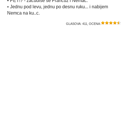
• PET!? - začudiše se Francuz i Nemac.
• Jednu pod levu, jednu po desnu ruku... i nabijem
Nemca na ku..c.
GLASOVA:
411
, OCENA: