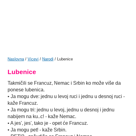
Naslovna
/
Vicevi
/
Narodi
/ Lubenice
Lubenice
Takmičili se Francuz, Nemac i Srbin ko može više da
ponese lubenica.
• Ja mogu dve: jednu u levoj ruci i jednu u desnoj ruci -
kaže Francuz.
• Ja mogu tri: jednu u levoj, jednu u desnoj i jednu
nabijem na ku..c! - kaže Nemac.
• A jes', jes', tako je - opet će Francuz.
• Ja mogu pet! - kaže Srbin.