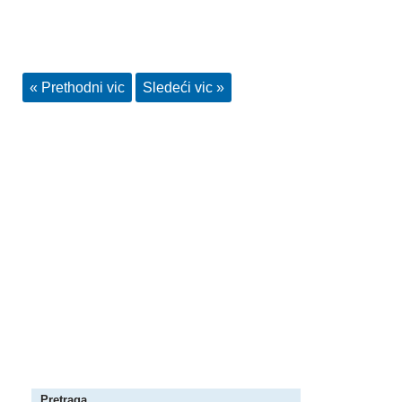
« Prethodni vic
Sledeći vic »
Pretraga