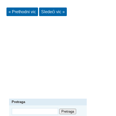
« Prethodni vic
Sledeći vic »
Pretraga