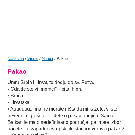
Naslovna
/
Vicevi
/
Narodi
/ Pakao
Pakao
Umru Srbin i Hrvat, te dodju do sv. Petra.
• Odakle ste vi, momci? - pita ih on.
• Srbija.
• Hrvatska.
• Auuuuuu... ma ne morate ništa da mi kažete, vi ste
nevernici, grešnici,... idete u pakao obojica. Samo,
Balkan je malo nedefinisano područje, pa imate izbor,
hoćete li u zapadnoevropski ili istočnoevropski pakao?