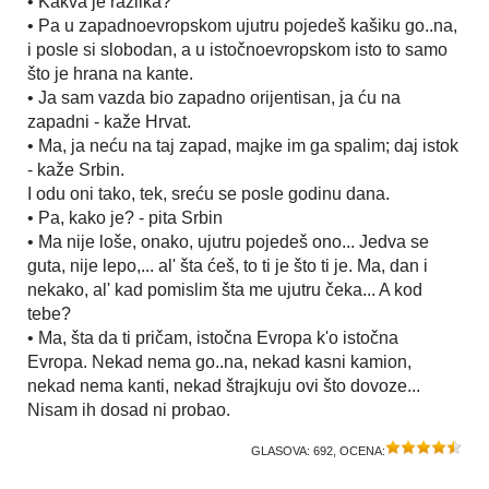
• Kakva je razlika?
• Pa u zapadnoevropskom ujutru pojedeš kašiku go..na,
i posle si slobodan, a u istočnoevropskom isto to samo
što je hrana na kante.
• Ja sam vazda bio zapadno orijentisan, ja ću na
zapadni - kaže Hrvat.
• Ma, ja neću na taj zapad, majke im ga spalim; daj istok
- kaže Srbin.
I odu oni tako, tek, sreću se posle godinu dana.
• Pa, kako je? - pita Srbin
• Ma nije loše, onako, ujutru pojedeš ono... Jedva se
guta, nije lepo,... al' šta ćeš, to ti je što ti je. Ma, dan i
nekako, al' kad pomislim šta me ujutru čeka... A kod
tebe?
• Ma, šta da ti pričam, istočna Evropa k'o istočna
Evropa. Nekad nema go..na, nekad kasni kamion,
nekad nema kanti, nekad štrajkuju ovi što dovoze...
Nisam ih dosad ni probao.
GLASOVA:
692
, OCENA: