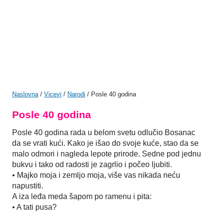
Naslovna
/
Vicevi
/
Narodi
/ Posle 40 godina
Posle 40 godina
Posle 40 godina rada u belom svetu odlučio Bosanac
da se vrati kući. Kako je išao do svoje kuće, stao da se
malo odmori i nagleda lepote prirode. Sedne pod jednu
bukvu i tako od radosti je zagrlio i počeo ljubiti.
• Majko moja i zemljo moja, više vas nikada neću
napustiti.
A iza leđa meda šapom po ramenu i pita:
• A tati pusa?