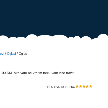
evi
/
Oglasi
/ Oglas
100 DM. Ako vam ne vratim neću vam više tražiti.
GLASOVA:
48
, OCENA: