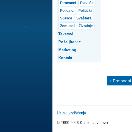
Piroćanci
Plavuše
Policajci
Politički
Sijalice
Svaštara
Zemunci
Životinje
Tekstovi
Pošaljite vic
Marketing
Kontakt
« Prethodni 
Uslovi korišćenja
© 1999-2026 Kolekcija viceva