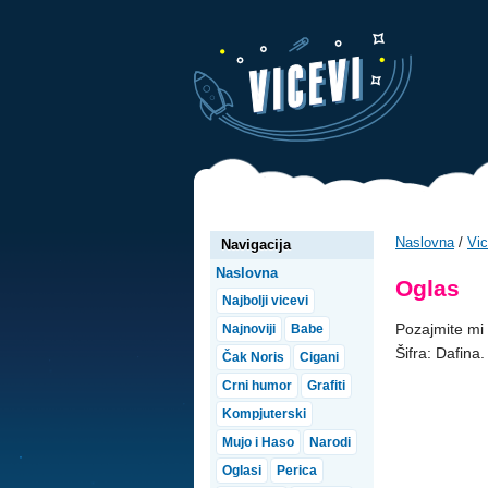
Naslovna
/
Vic
Navigacija
Naslovna
Oglas
Najbolji vicevi
Pozajmite mi 
Najnoviji
Babe
Šifra: Dafina.
Čak Noris
Cigani
Crni humor
Grafiti
Kompjuterski
Mujo i Haso
Narodi
Oglasi
Perica