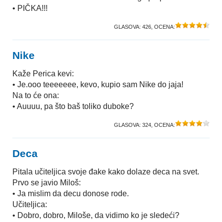
• PIČKA!!!
GLASOVA:
426
, OCENA:
Nike
Kaže Perica kevi:
• Je.ooo teeeeeee, kevo, kupio sam Nike do jaja!
Na to će ona:
• Auuuu, pa što baš toliko duboke?
GLASOVA:
324
, OCENA:
Deca
Pitala učiteljica svoje đake kako dolaze deca na svet.
Prvo se javio Miloš:
• Ja mislim da decu donose rode.
Učiteljica:
• Dobro, dobro, Miloše, da vidimo ko je sledeći?