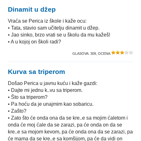
Dinamit u džep
Vraća se Perica iz škole i kaže ocu:
• Tata, stavio sam učitelju dinamit u džep.
• Jao sinko, brzo vrati se u školu da mu kažeš!
• A u kojoj on školi radi?
GLASOVA:
309
, OCENA:
Kurva sa triperom
Došao Perica u javnu kuću i kaže gazdi:
• Dajte mi jednu k..vu sa triperom.
• Što sa triperom?
• Pa hoću da je unajmim kao sobaricu.
• Zašto?
• Zato što će onda ona da se kre..e sa mojim ćaletom i
onda će moj ćale da se zarazi, pa će onda on da se
kre..e sa mojom kevom, pa će onda ona da se zarazi, pa
će mama da se kre..e sa komšijom, pa će da vidi on