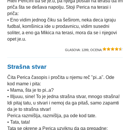
Hteli Pericini da se je.u, pa njega poslali na terasu da im
priča šta se dešava napolju. Stoji Perica na terasi i
priča:
• Eno vidim jednog čiku sa šeširom, neka deca igraju
fudbal, komšinica ide u prodavnicu, vidim susedni
soliter, a eno ga Mikica na terasi, mora da se i njegovi
opet je.u.
GLASOVA:
1289
, OCENA:
Strašna stvar
Čita Perica časopis i pročita u njemu reč "pi..a". Ode
kod mame i pita:
• Mama, šta je to pi..a?
• IIIjuuu, sine! To je jedna strašna stvar, mnogo strašna!
Idi pitaj tatu, u stvari i nemoj da ga pitaš, samo zapamti
da je to strašna stvar!
Perica razmišlja, razmišlja, pa ode kod tate.
• Tata, tata!
Tata se okrene a Perica uzviknu da ga prepadne: