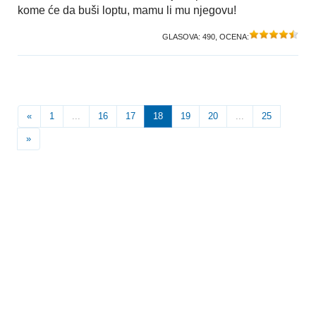
kome će da buši loptu, mamu li mu njegovu!
GLASOVA:
490
, OCENA:
«
1
...
16
17
18
19
20
...
25
»