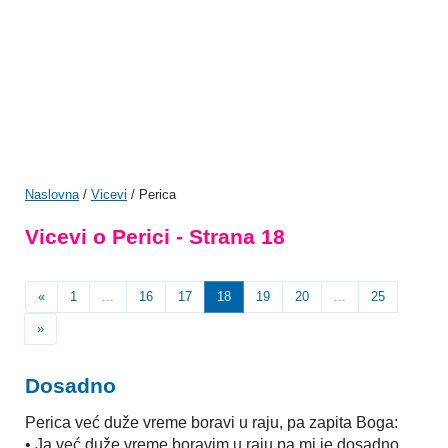
Naslovna
/
Vicevi
/ Perica
Vicevi o Perici - Strana 18
«
1
...
16
17
18
19
20
...
25
»
Dosadno
Perica već duže vreme boravi u raju, pa zapita Boga:
• Ja već duže vreme boravim u raju pa mi je dosadno.