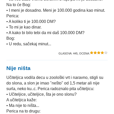
Na to će Bog:
• I meni je dosadno. Meni je 100.000 godina kao minut.
Perica:
• A koliko ti je 100.000 DM?
• To mi je kao dinar.
• A kako bi bilo tebi da mi daš 100.000 DM?
Bog:
• U redu, sačekaj minut...
GLASOVA:
445
, OCENA:
Nije ništa
Učiteljica vodila decu u zoološki vrt i naravno, stigli su
do slona, a slon je imao "nešto" od 1,5 metar ali nije
surla, neko ku..c. Perica radoznalo pita učiteljicu:
• Učiteljice, učiteljice, šta je ono slonu?
A učiteljica kaže:
• Ma nije to ništa...
Perica na to drugu: