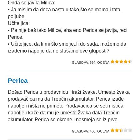
Onda se javila Milica:
• Ja mislim da deca nastaju tako što se mama i tata
poljube.
Učiteljica:
• Pa nije baš tako Milice, aha eno Perica se javlja, reci
Perice.
• Učiteljice, da li mi što smo je..li do sada, možemo da
izađemo napolje da ne slušamo ove gluposti?
GLASOVA:
694
, OCENA:
Perica
Došao Perica u prodavnicu i traži žvake. Umesto žvaka
prodavačica mu da Trepčin akumulator. Perica izađe
napolje i ništa ne primeti. Prodavačica se seti i istrča
napolje i kaže da mu je umesto žvaka dala Trepčin
akumulator. Perica se okrene i nasmeja se iz prve.
GLASOVA:
460
, OCENA: