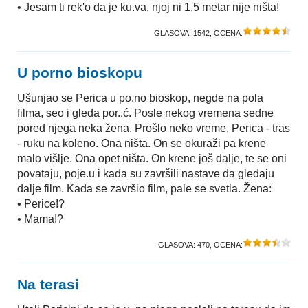
• Jesam ti rek'o da je ku.va, njoj ni 1,5 metar nije ništa!
GLASOVA:
1542
, OCENA:
U porno bioskopu
Ušunjao se Perica u po.no bioskop, negde na pola
filma, seo i gleda por..ć. Posle nekog vremena sedne
pored njega neka žena. Prošlo neko vreme, Perica - tras
- ruku na koleno. Ona ništa. On se okuraži pa krene
malo višlje. Ona opet ništa. On krene još dalje, te se oni
povataju, poje.u i kada su završili nastave da gledaju
dalje film. Kada se završio film, pale se svetla. Žena:
• Perice!?
• Mama!?
GLASOVA:
470
, OCENA:
Na terasi