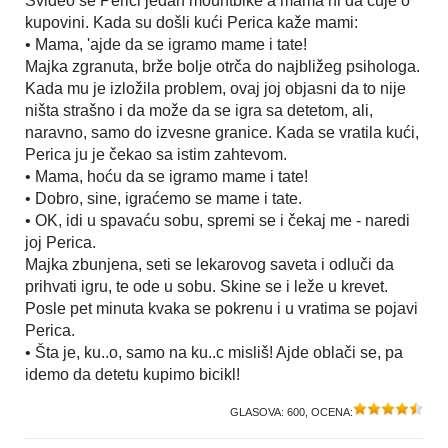
Svideo se Perici jedan mountbike a mama ni da čuje o
kupovini. Kada su došli kući Perica kaže mami:
• Mama, 'ajde da se igramo mame i tate!
Majka zgranuta, brže bolje otrča do najbližeg psihologa.
Kada mu je izložila problem, ovaj joj objasni da to nije
ništa strašno i da može da se igra sa detetom, ali,
naravno, samo do izvesne granice. Kada se vratila kući,
Perica ju je čekao sa istim zahtevom.
• Mama, hoću da se igramo mame i tate!
• Dobro, sine, igraćemo se mame i tate.
• OK, idi u spavaću sobu, spremi se i čekaj me - naredi
joj Perica.
Majka zbunjena, seti se lekarovog saveta i odluči da
prihvati igru, te ode u sobu. Skine se i leže u krevet.
Posle pet minuta kvaka se pokrenu i u vratima se pojavi
Perica.
• Šta je, ku..o, samo na ku..c misliš! Ajde oblači se, pa
idemo da detetu kupimo bicikl!
GLASOVA:
600
, OCENA: