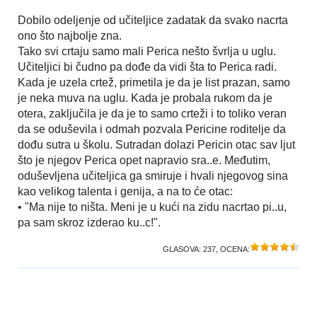
Dobilo odeljenje od učiteljice zadatak da svako nacrta
ono što najbolje zna.
Tako svi crtaju samo mali Perica nešto švrlja u uglu.
Učiteljici bi čudno pa dođe da vidi šta to Perica radi.
Kada je uzela crtež, primetila je da je list prazan, samo
je neka muva na uglu. Kada je probala rukom da je
otera, zaključila je da je to samo crteži i to toliko veran
da se oduševila i odmah pozvala Pericine roditelje da
dođu sutra u školu. Sutradan dolazi Pericin otac sav ljut
što je njegov Perica opet napravio sra..e. Međutim,
oduševljena učiteljica ga smiruje i hvali njegovog sina
kao velikog talenta i genija, a na to će otac:
• "Ma nije to ništa. Meni je u kući na zidu nacrtao pi..u,
pa sam skroz izderao ku..c!".
GLASOVA:
237
, OCENA: