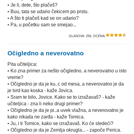
• Je li, dete, što plačeš?
• Buu, tata se udario čekicem po prstu.
• A što ti plačeš kad se on udario?
• Pa, u početku sam se smejao...
GLASOVA:
256
, OCENA:
Očigledno a neverovatno
Pita učiteljica:
• Ko zna primer za nešto očigledno, a neverovatno u isto
vreme?
• Očigledno je da je ku..c od mesa, a neverovatno je da
je tvrd kao koska - kaže Jovica.
• Sram te bilo, Jovice. Kako se to izražavaš? - kaže
učiteljica - zna li neko drugi primer?
• Očigledno je da je pi..a uvek vlažna, a neverovatno je
kako nikada ne zarđa - kaže Tomica.
• Ju, i ti Tomice, kako se izražavaš. Ko će sledeći?
• Očigledno je da je Zemlja okrugla... - započe Perica.