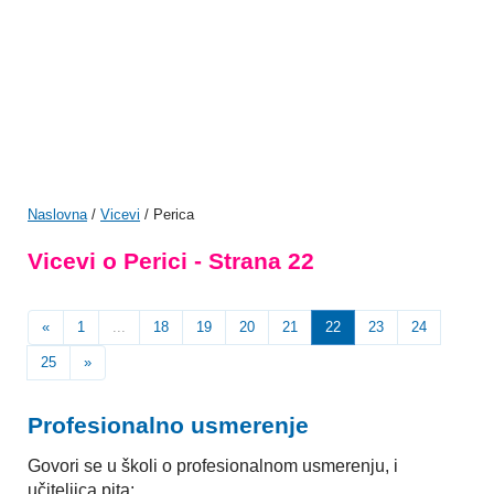
Naslovna
/
Vicevi
/ Perica
Vicevi o Perici - Strana 22
«
1
...
18
19
20
21
22
23
24
25
»
Profesionalno usmerenje
Govori se u školi o profesionalnom usmerenju, i
učiteljica pita: