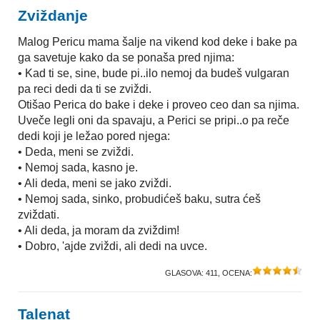
Zviždanje
Malog Pericu mama šalje na vikend kod deke i bake pa
ga savetuje kako da se ponaša pred njima:
• Kad ti se, sine, bude pi..ilo nemoj da budeš vulgaran
pa reci dedi da ti se zviždi.
Otišao Perica do bake i deke i proveo ceo dan sa njima.
Uveče legli oni da spavaju, a Perici se pripi..o pa reče
dedi koji je ležao pored njega:
• Deda, meni se zviždi.
• Nemoj sada, kasno je.
• Ali deda, meni se jako zviždi.
• Nemoj sada, sinko, probudićeš baku, sutra ćeš
zviždati.
• Ali deda, ja moram da zviždim!
• Dobro, 'ajde zviždi, ali dedi na uvce.
GLASOVA:
411
, OCENA:
Talenat