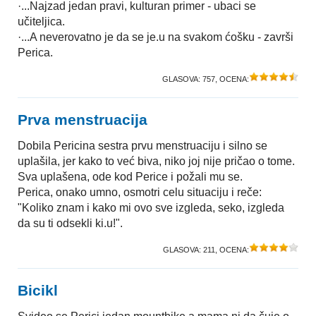
·...Najzad jedan pravi, kulturan primer - ubaci se
učiteljica.
·...A neverovatno je da se je.u na svakom ćošku - završi
Perica.
GLASOVA:
757
, OCENA:
Prva menstruacija
Dobila Pericina sestra prvu menstruaciju i silno se
uplašila, jer kako to već biva, niko joj nije pričao o tome.
Sva uplašena, ode kod Perice i požali mu se.
Perica, onako umno, osmotri celu situaciju i reče:
"Koliko znam i kako mi ovo sve izgleda, seko, izgleda
da su ti odsekli ki.u!".
GLASOVA:
211
, OCENA:
Bicikl