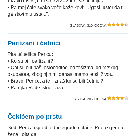
• Kako luster, crni sine?!? - zbuni se učiteljica.
• Pa moj ćale svako veče kaže kevi: "Ugasi luster da ti
ga stavim u usta...".
GLASOVA:
310
, OCENA:
Partizani i četnici
Pita učiteljica Pericu:
• Ko su bili partizani?
• Oni su bili naši oslobodioci od fašizma, od mrskog
okupatora, zbog njih mi danas imamo lepši život...
• Bravo, Perice, a je l' znaš ko su bili četnici?
• Pa ujka Rade, stric Laza...
GLASOVA:
206
, OCENA:
Čekićem po prstu
Sedi Perica ispred jedne zgrade i plače. Prolazi jedna
žena i pita ga: