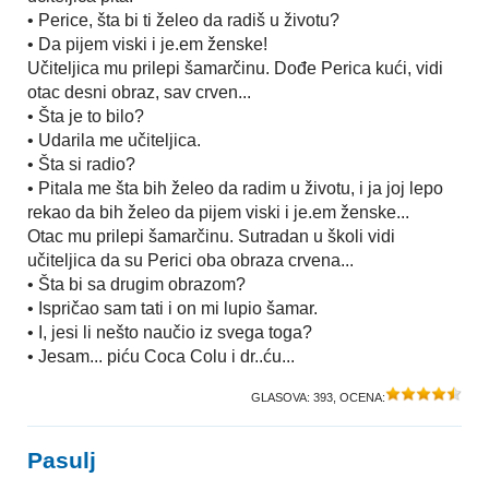
• Perice, šta bi ti želeo da radiš u životu?
• Da pijem viski i je.em ženske!
Učiteljica mu prilepi šamarčinu. Dođe Perica kući, vidi
otac desni obraz, sav crven...
• Šta je to bilo?
• Udarila me učiteljica.
• Šta si radio?
• Pitala me šta bih želeo da radim u životu, i ja joj lepo
rekao da bih želeo da pijem viski i je.em ženske...
Otac mu prilepi šamarčinu. Sutradan u školi vidi
učiteljica da su Perici oba obraza crvena...
• Šta bi sa drugim obrazom?
• Ispričao sam tati i on mi lupio šamar.
• I, jesi li nešto naučio iz svega toga?
• Jesam... piću Coca Colu i dr..ću...
GLASOVA:
393
, OCENA:
Pasulj