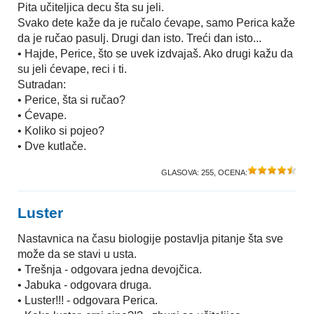
Pita učiteljica decu šta su jeli.
Svako dete kaže da je ručalo ćevape, samo Perica kaže
da je ručao pasulj. Drugi dan isto. Treći dan isto...
• Hajde, Perice, što se uvek izdvajaš. Ako drugi kažu da
su jeli ćevape, reci i ti.
Sutradan:
• Perice, šta si ručao?
• Ćevape.
• Koliko si pojeo?
• Dve kutlače.
GLASOVA:
255
, OCENA:
Luster
Nastavnica na času biologije postavlja pitanje šta sve
može da se stavi u usta.
• Trešnja - odgovara jedna devojčica.
• Jabuka - odgovara druga.
• Luster!!! - odgovara Perica.