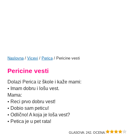
Naslovna
/
Vicevi
/
Perica
/ Pericine vesti
Pericine vesti
Dolazi Perica iz škole i kaže mami:
• Imam dobru i lošu vest.
Mama:
• Reci prvo dobru vest!
• Dobio sam peticu!
• Odlično! A koja je loša vest?
• Petica je u pet rata!
GLASOVA:
242
, OCENA: