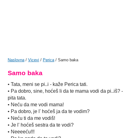
Naslovna
/
Vicevi
/
Perica
/ Samo baka
Samo baka
• Tata, meni se pi..i - kaže Perica tati.
• Pa dobro, sine, hoćeš li da te mama vodi da pi..iš? -
pita tata.
• Neću da me vodi mama!
• Pa dobro, je l' hoćeš ja da te vodim?
• Neću ti da me vodiš!
• Je l' hoćeš sestra da te vodi?
• Neeeeću!!!