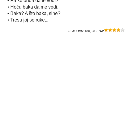
• Pa ko onda da te vodi?
• Hoću baka da me vodi.
• Baka? A što baka, sine?
• Tresu joj se ruke...
GLASOVA:
180
, OCENA: