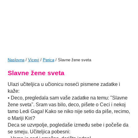
Naslovna
/
Vicevi
/
Perica
/ Slavne žene sveta
Slavne žene sveta
Ulazi učiteljica u učionicu noseći pismene zadatke i
kaže:
• Deco, pregledala sam vaše zadatke na temu: "Slavne
žene sveta". Sram vas bilo, deco, pišete o Ceci i nekoj
tamo Ledi Gaga! Kako se niko nije setio da piše, recimo,
o Mariji Kiri?
Deca se uzvrpolje, pogledaše između sebe i počeše da
se smeju. Učiteljica pobesni: