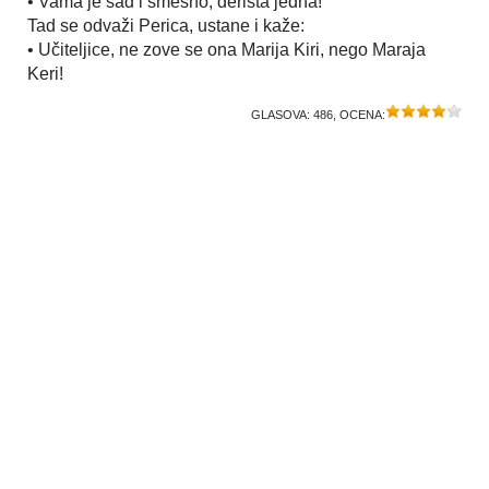
• Vama je sad i smešno, derišta jedna!
Tad se odvaži Perica, ustane i kaže:
• Učiteljice, ne zove se ona Marija Kiri, nego Maraja
Keri!
GLASOVA:
486
, OCENA: