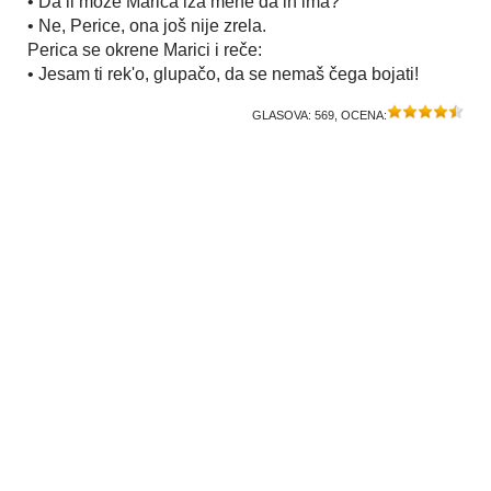
• Da li može Marica iza mene da ih ima?
• Ne, Perice, ona još nije zrela.
Perica se okrene Marici i reče:
• Jesam ti rek'o, glupačo, da se nemaš čega bojati!
GLASOVA:
569
, OCENA: