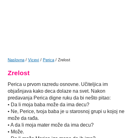
Naslovna
/
Vicevi
/
Perica
/ Zrelost
Zrelost
Perica u prvom razredu osnovne. Učiteljica im
objašnjava kako deca dolaze na svet. Nakon
predavanja Perica digne ruku da bi nešto pitao:
• Da li moja baba može da ima decu?
• Ne, Perice, tvoja baba je u starosnoj grupi u kojoj ne
može da rađa.
• A da li moja mater može da ima decu?
• Može.