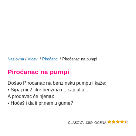
Naslovna
/
Vicevi
/
Piroćanci
/ Piroćanac na pumpi
Piroćanac na pumpi
Došao Piroćanac na benzinsku pumpu i kaže:
• Sipaj mi 2 litre benzina i 1 kap ulja...
A prodavac će njemu:
• Hoćeš i da ti pr.nem u gume?
GLASOVA:
1369
, OCENA: