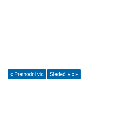
« Prethodni vic
Sledeći vic »